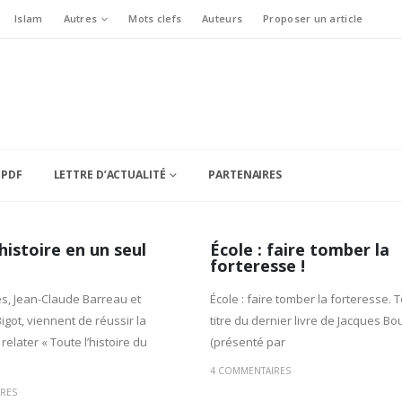
Islam
Autres
Mots clefs
Auteurs
Proposer un article
 PDF
LETTRE D’ACTUALITÉ
PARTENAIRES
histoire en un seul
École : faire tomber la
forteresse !
s, Jean-Claude Barreau et
École : faire tomber la forteresse. Te
igot, viennent de réussir la
titre du dernier livre de Jacques B
elater « Toute l’histoire du
(présenté par
4 COMMENTAIRES
RES