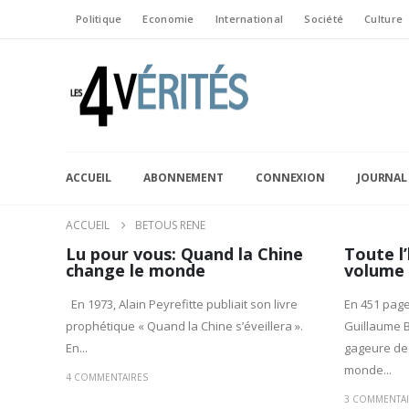
Politique
Economie
International
Société
Culture
ACCUEIL
ABONNEMENT
CONNEXION
JOURNAL
ACCUEIL
BETOUS RENE
Lu pour vous: Quand la Chine
Toute l’
change le monde
volume
En 1973, Alain Peyrefitte publiait son livre
En 451 page
prophétique « Quand la Chine s’éveillera ».
Guillaume B
En...
gageure de r
monde...
4 COMMENTAIRES
3 COMMENTAI