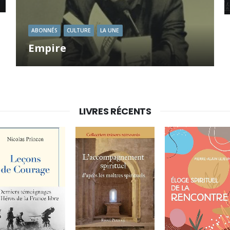
ABONNÉS
CULTURE
LA UNE
Empire
En termes d’empire, c’est plus l’influence que la possession
territoriale qui m’intéressait. Richard Millet, écrivain
LIVRES RÉCENTS