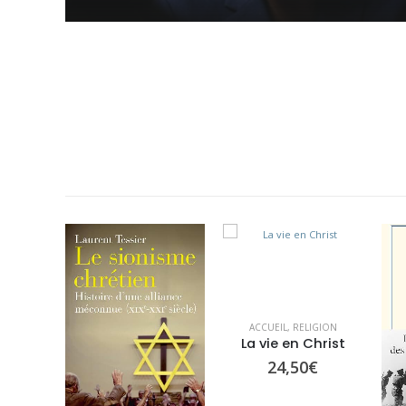
L’ouverture totale des vannes migratoires par un pouvoir
macroniste en bout de course n’est pas une option pour la
France....
ACCUEIL
,
RELIGION
La vie en Christ
24,50
€