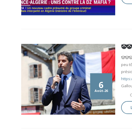
🤡🤡
🤡🤡
peu t
prési
https
6
Gallou
Août-26