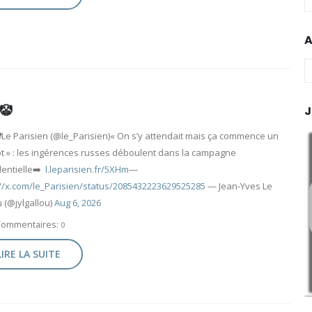
A
A
🤡
J
Le Parisien (@le_Parisien)« On s’y attendait mais ça commence un
ôt » : les ingérences russes déboulent dans la campagne
dentielle➡️
l.leparisien.fr/5XHm
—
://x.com/le_Parisien/status/2085432223629525285
— Jean-Yves Le
 (@jylgallou)
Aug 6, 2026
Commentaires:
0
LIRE LA SUITE