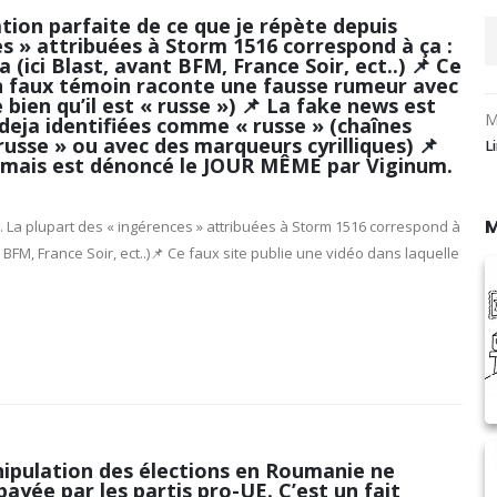
ation parfaite de ce que je répète depuis
es » attribuées à Storm 1516 correspond à ça :
 (ici Blast, avant BFM, France Soir, ect..) 📌 Ce
 un faux témoin raconte une fausse rumeur avec
en qu’il est « russe ») 📌 La fake news est
M
deja identifiées comme « russe » (chaînes
usse » ou avec des marqueurs cyrilliques) 📌
L
té mais est dénoncé le JOUR MÊME par Viginum.
M
rs. La plupart des « ingérences » attribuées à Storm 1516 correspond à
nt BFM, France Soir, ect..)📌 Ce faux site publie une vidéo dans laquelle
nipulation des élections en Roumanie ne
payée par les partis pro-UE. C’est un fait