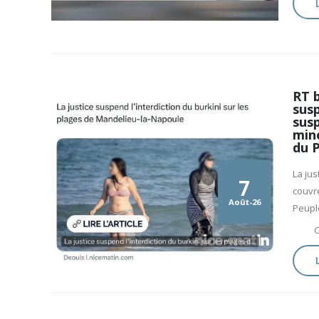
RT b
susp
susp
mine
du P
La jus
7
couvre
Août-26
Peupl