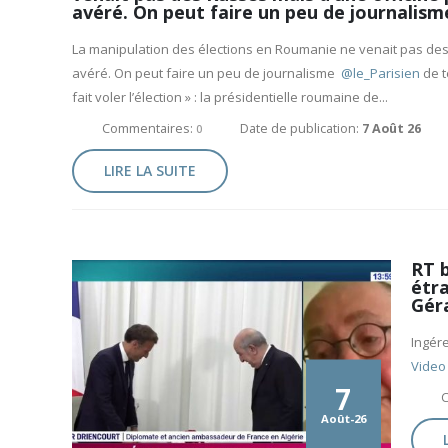
avéré. On peut faire un peu de journalis
La manipulation des élections en Roumanie ne venait pas des R
avéré. On peut faire un peu de journalisme
@le_Parisien
de t
fait voler l’élection » : la présidentielle roumaine de...
Commentaires:
Date de publication:
7 Août 26
0
LIRE LA SUITE
RT b
étra
Gér
Ingére
Vide
7
Août-26