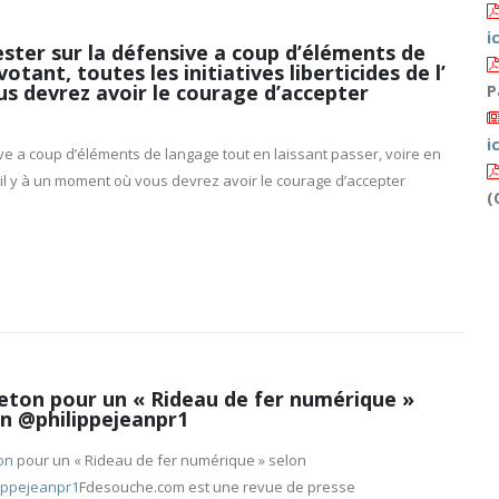
ic
ester sur la défensive a coup d’éléments de
tant, toutes les initiatives liberticides de l’
s devrez avoir le courage d’accepter
P
ic
ve a coup d’éléments de langage tout en laissant passer, voire en
 il y à un moment où vous devrez avoir le courage d’accepter
(
eton pour un « Rideau de fer numérique »
on @philippejeanpr1
on
pour un « Rideau de fer numérique » selon
ippejeanpr1
Fdesouche.com est une revue de presse