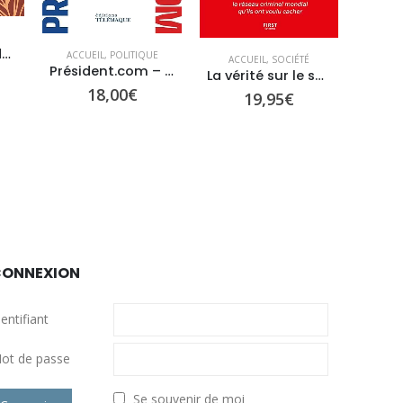
E
ACCUEIL
,
POLITIQUE
ACCUEIL
,
SOCIÉTÉ
Président.com – De génération Mitterand à génération I.A.
Du présent faisons table rase
La vérité sur le système Epstein
19,00
€
19,95
€
ACC
CONNEXION
dentifiant
ot de passe
Se souvenir de moi