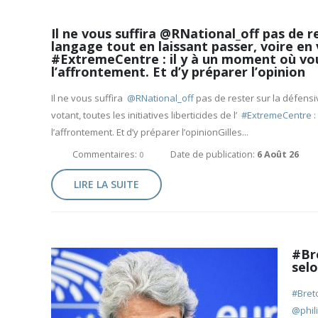
Il ne vous suffira @RNational_off pas de r
langage tout en laissant passer, voire en vo
#ExtremeCentre : il y à un moment où vou
l’affrontement. Et d’y préparer l’opinion
Il ne vous suffira
@RNational_off
pas de rester sur la défensi
votant, toutes les initiatives liberticides de l’
#ExtremeCentre
:
l’affrontement. Et d’y préparer l’opinionGilles...
Commentaires:
Date de publication:
6 Août 26
0
LIRE LA SUITE
#Br
sel
#Bret
@phil