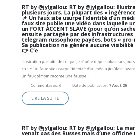
RT by @jylgallou: RT by @jylgallou: Illustr
plusieurs jours. La plupart des « ingérenc
📌 Un faux site usurpe l’identité d’un média
faux site publie une vidéo dans laquelle
un FORT ACCENT SLAVE (pour qu’on sache bi
ensuite partagée par des infrastructures 
telegram russophone payées, bots « pro-r
Sa publication ne génère aucune visibili
👉 C’e
Illustration parfaite de ce que je répète depuis plusieurs jou
ça : 📌 Un faux site usurpe l’identité d’un média (ici Blast, ava
un faux témoin raconte une fausse...
Commentaires:
Date de publication:
7 Août 26
0
LIRE LA SUITE
RT by @jylgallou: RT by @jylgallou: La ma
venait pas des Russes mais d’une officine 