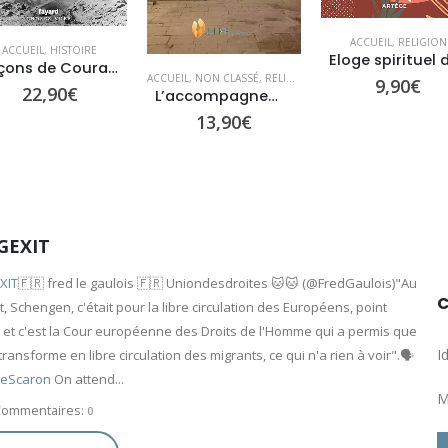
ACCUEIL
,
RELIGION
Eloge spirituel de la rencontre
ACCUEIL
,
POLITIQU
EIL
,
NON CLASSÉ
,
RELIGION
9,90
€
L’accompagnement spirituel : d’après les maîtres spirituels
18,00
€
13,90
€
GEXIT
XIT
🇫🇷 fred le gaulois 🇫🇷 Uniondesdroites 🐱🐱 (@FredGaulois)"Au
, Schengen, c'était pour la libre circulation des Européens, point
, et c'est la Cour européenne des Droits de l'Homme qui a permis que
I
transforme en libre circulation des migrants, ce qui n'a rien à voir".🗣️
eScaron
On attend...
M
Commentaires:
0