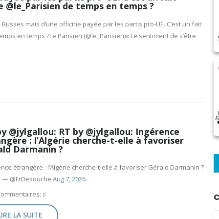
me @le_Parisien de temps en temps ?
usses mais d’une officine payée par les partis pro-UE. C’est un fait
emps en temps ?Le Parisien (@le_Parisien)« Le sentiment de s’être
y @jylgallou: RT by @jylgallou: Ingérence
ngère : l’Algérie cherche-t-elle à favoriser
ald Darmanin ?
nce étrangère : l’Algérie cherche-t-elle à favoriser Gérald Darmanin ?
o
— @FrDesouche
Aug 7, 2026
Commentaires:
0
C
LIRE LA SUITE
C