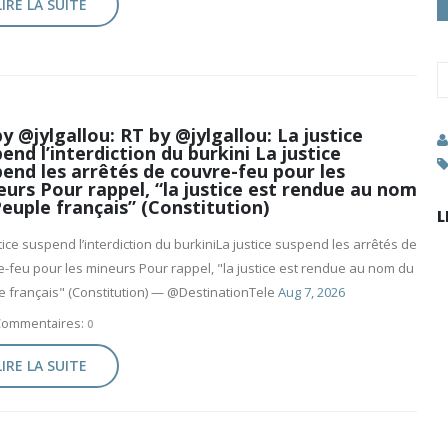
LIRE LA SUITE
y @jylgallou: RT by @jylgallou: La justice
end l’interdiction du burkini La justice
end les arrêtés de couvre-feu pour les
urs Pour rappel, “la justice est rendue au nom
euple français” (Constitution)
L
tice suspend l’interdiction du burkiniLa justice suspend les arrêtés de
-feu pour les mineurs Pour rappel, "la justice est rendue au nom du
e français" (Constitution) — @DestinationTele
Aug 7, 2026
Commentaires:
0
LIRE LA SUITE