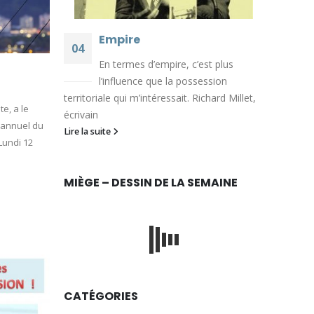
Empire
04
En termes d’empire, c’est plus
Août
l’influence que la possession
territoriale qui m’intéressait. Richard Millet,
e, a le
écrivain
e annuel du
Lire la suite
Lundi 12
MIÈGE – DESSIN DE LA SEMAINE
CATÉGORIES