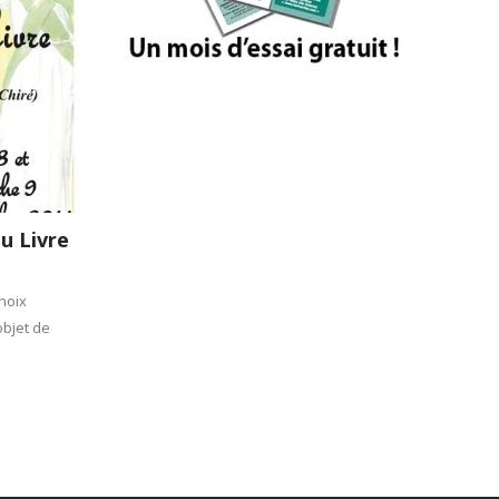
u Livre
hoix
objet de