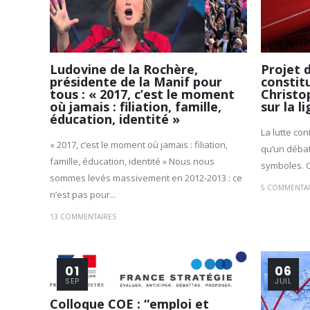
Ludovine de la Rochère,
Projet 
présidente de la Manif pour
constitu
tous : « 2017, c’est le moment
Christ
où jamais : filiation, famille,
sur la 
éducation, identité »
La lutte co
« 2017, c’est le moment où jamais : filiation,
qu’un débat
famille, éducation, identité » Nous nous
symboles. O
sommes levés massivement en 2012-2013 : ce
5 COMMENTAI
n’est pas pour...
13 COMMENTAIRES
01
06
SEP
JUIL
Colloque COE : “emploi et