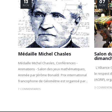
13
07
NOV
NOV
Médaille Michel Chasles
Salon du
dimanch
Médaille Michel Chasles, Conférences -
L'Alliance 
Animations - Salon des jeux mathématiques,
le respect d
Animée par Jérôme Bonaldi Prix international
(AGRIF), org
francophone de Géométrie est organisé par...
3 COMMENTAI
7 COMMENTAIRES