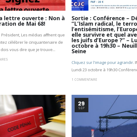
a lettre ouverte : Non à
Sortie : Conférence – D
ration de Mai 68!
“L’Islam radical, le terr
l’entisémitisme, l’Europ
elle survivre et quel av
 Président, Les médias affirment que
les juifs d’Europe ?” – L
tez célébrer le cinquantenaire de
octobre à 19h30 – Neuil
 dois vous dire que je trouve...
Seine
IRES
Cliquez sur l'image pour agrandir.
I
Lundi 23 octobre à 19h30 Conférence
1 COMMENTAIRE
29
SEP