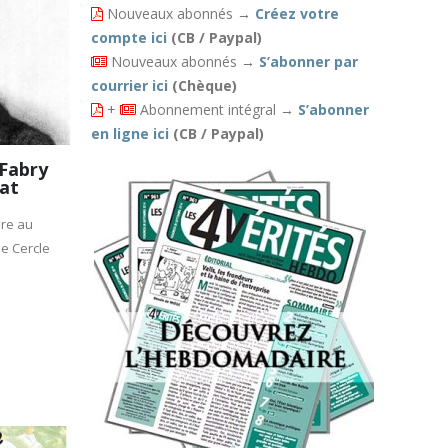
Nouveaux abonnés
→
Créez votre
compte ici
(CB / Paypal)
Nouveaux abonnés
→
S’abonner par
courrier ici
(Chèque)
+
Abonnement intégral
→
S’abonner
en ligne ici
(CB / Paypal)
 Fabry
iat
ire au
le Cercle