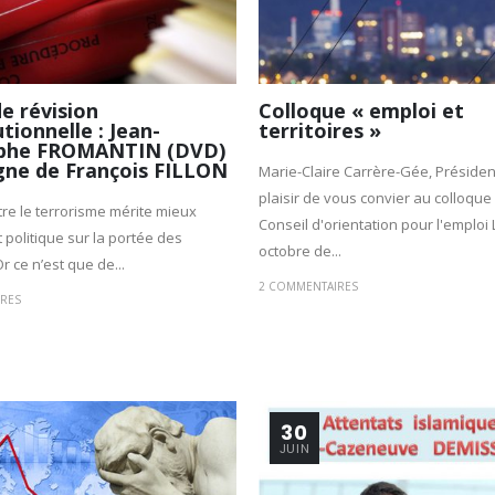
de révision
Colloque « emploi et
tionnelle : Jean-
territoires »
ophe FROMANTIN (DVD)
ligne de François FILLON
Marie-Claire Carrère-Gée, Président
plaisir de vous convier au colloqu
ntre le terrorisme mérite mieux
Conseil d'orientation pour l'emploi 
 politique sur la portée des
octobre de...
r ce n’est que de...
2 COMMENTAIRES
RES
30
JUIN