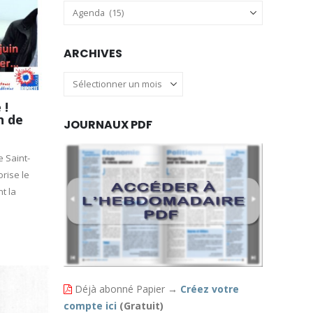
Catégories
ARCHIVES
Archives
 !
n de
JOURNAUX PDF
e Saint-
orise le
t la
Déjà abonné Papier
→
Créez votre
compte ici
(Gratuit)