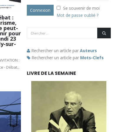
Se souvenir de moi
Mot de passe oublié ?
ébat :
orisme,
e peut-
enir pour
undi 23
ly-sur-
Rechercher un article par
Auteurs
Rechercher un article par
Mots-Clefs
NVITATION :
 - Débat...
LIVRE DE LA SEMAINE