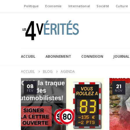
Politique
Economie
International
Société
Culture
ACCUEIL
ABONNEMENT
CONNEXION
JOURNAL
ACCUEIL
BLOG
AGENDA
08
21
FÉV
NOV