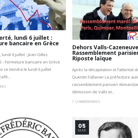
rté, lundi 6 juillet :
re bancaire en Grèce
Dehors Valls-Cazeneuve
Rassemblement parisie
 lundi 6 juillet : Jean-Gilles
Riposte laïque
S - Fermeture bancaire en Grèce
 se tiendra le lundi 6 juillet
Après la décapitation et l’attentat d
afé...
Quentin Fallavier La préfecture aut
rassemblement parisien demandan
RES
démission de Valls et...
7 COMMENTAIRES
05
MAR