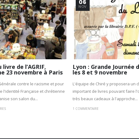
06
NOV
 livre de l’AGRIF,
Lyon : Grande Journée d
e 23 novembre à Paris
les 8 et 9 novembre
Générale contre le racisme et pour
L'équipe de Chiré y proposera un c
e l'identité Française et chrétienne
important de livres pouvant faire l'
anise son salon du...
très beaux cadeaux à l'approche...
RES
1 COMMENTAIRE