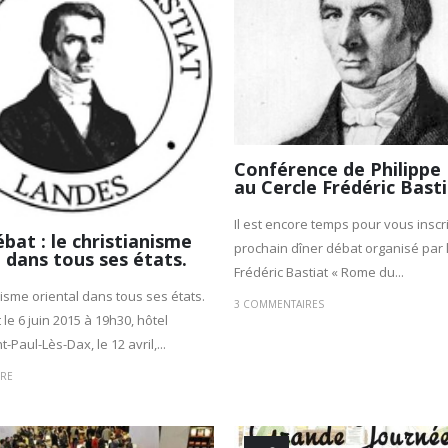
Conférence de Philippe
au Cercle Frédéric Bast
Il est encore temps pour vous inscr
bat : le christianisme
prochain dîner débat organisé par 
l dans tous ses états.
Frédéric Bastiat « Rome du...
nisme oriental dans tous ses états.
3 COMMENTAIRES
le 6 juin 2015 à 19h30, hôtel
t-Paul-Lès-Dax, le 12 avril,...
IRE