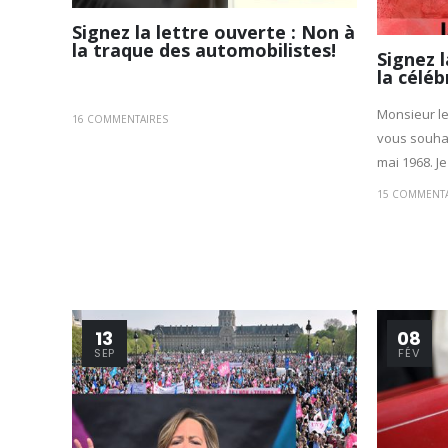
Signez la lettre ouverte : Non à
la traque des automobilistes!
Signez l
la céléb
Monsieur le
16 COMMENTAIRES
vous souhai
mai 1968. Je
15 COMMENTA
13
08
SEP
FÉV