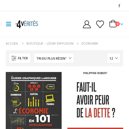
0
ACCUEIL
BOUTIQUE – LES4V DIFFUSION
ECONOMIE
FILTER