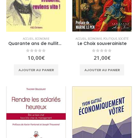
ACCUEIL
,
ECONOMIE
,
POLITIQUE
,
SOCIÉTÉ
ACCUEIL
,
ECONOMIE
Le Choix souverainiste
Quarante ans de nullité économique
0
sur 5
0
sur 5
21,00
€
10,00
€
AJOUTER AU PANIER
AJOUTER AU PANIER