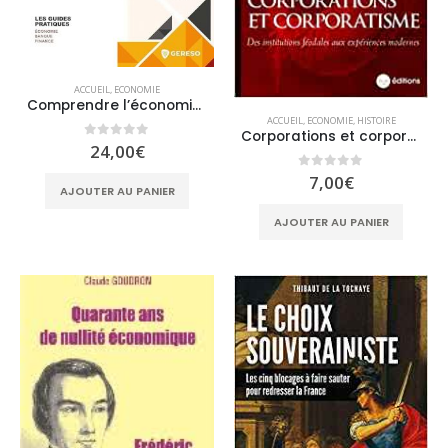
ACCUEIL
,
ECONOMIE
Comprendre l’économie et la finance modernes
ACCUEIL
,
ECONOMIE
,
HISTOIRE
Corporations et corporatisme: Des institutions féodales aux expériences modernes
0
sur 5
24,00
€
0
sur 5
7,00
€
AJOUTER AU PANIER
AJOUTER AU PANIER