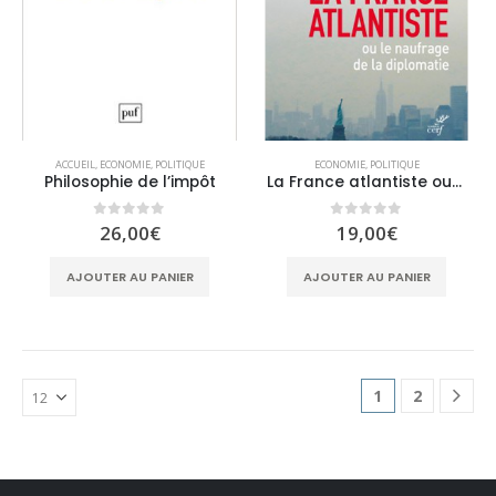
ACCUEIL
,
ECONOMIE
,
POLITIQUE
ECONOMIE
,
POLITIQUE
Philosophie de l’impôt
La France atlantiste ou le naufrage de la diplomatie
0
sur 5
0
sur 5
26,00
€
19,00
€
AJOUTER AU PANIER
AJOUTER AU PANIER
1
2