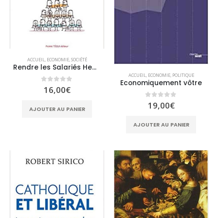
ACCUEIL
,
ECONOMIE
,
SOCIÉTÉ
Rendre les Salariés Heureux – Être un bon chef face à la crise du management
ACCUEIL
,
ECONOMIE
,
POLITIQUE
Economiquement vôtre
0
sur 5
16,00
€
0
sur 5
19,00
€
AJOUTER AU PANIER
AJOUTER AU PANIER