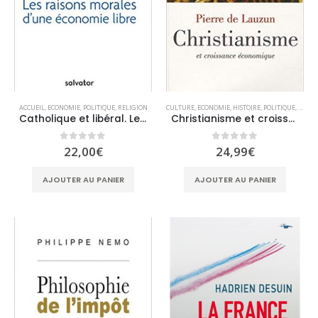
ACCUEIL
,
ECONOMIE
,
POLITIQUE
,
RELIGION
CULTURE
,
ECONOMIE
,
HISTOIRE
,
POLITIQUE
,
RELIG
Catholique et libéral. Les raison morales d’une économie libre
Christianisme et croissance économique
0
sur 5
0
sur 5
22,00
€
24,99
€
AJOUTER AU PANIER
AJOUTER AU PANIER