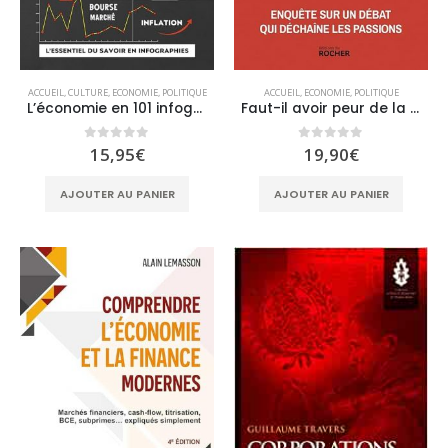
ACCUEIL
,
CULTURE
,
ECONOMIE
,
POLITIQUE
ACCUEIL
,
ECONOMIE
,
POLITIQUE
L’économie en 101 infographies
Faut-il avoir peur de la dette ?: Enquête sur un débat qui déchaîne les passions
0
sur 5
0
sur 5
15,95
€
19,90
€
AJOUTER AU PANIER
AJOUTER AU PANIER