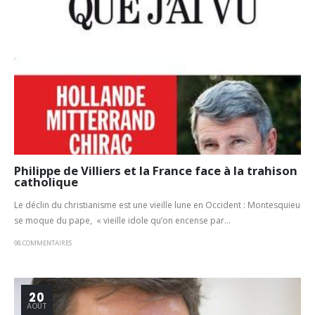
Philippe de Villiers et la France face à la trahison
catholique
Le déclin du christianisme est une vieille lune en Occident : Montesquieu
se moque du pape, « vieille idole qu’on encense par...
98 COMMENTAIRES
20
AOÛT