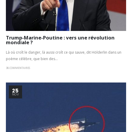
Trump-Marine-Poutine : vers une révolution
mondiale ?
Là où croît le danger, là aussi croît ce qui sauve, dit Hölderlin dans un
poème célèbre, que bien des...
38 COMMENTAIRES
25
NOV