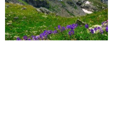
Célébration des hauteurs alpestres : Senancour
et la montagne romantique
Les montagnes s’élevèrent, les vallées s’abaissèrent, au lieu même que
tu leur avais établi. Ps, 104, 8 Rien ne vaut en...
1 COMMENTAIRE
19
AOÛT