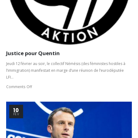
Justice pour Quentin
Jeudi 12 février au soir, le collectif Némésis (des féministes hostiles à
l’immigration) manifestait en marge d’une réunion de l’eurodéputée
LFI...
Comments Off
10
FÉV