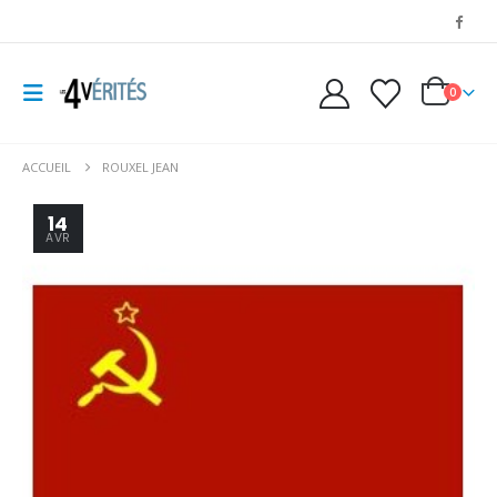
0
ACCUEIL
ROUXEL JEAN
14
AVR