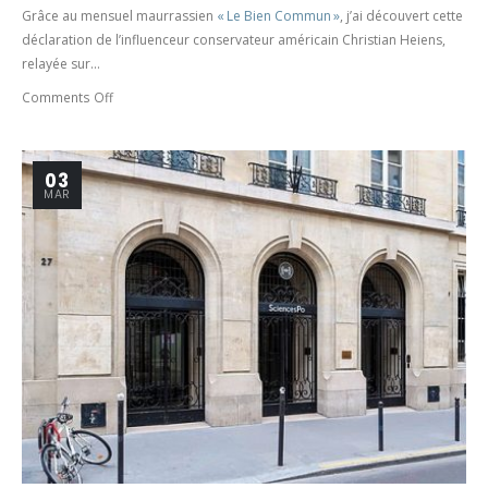
Grâce au mensuel maurrassien
« Le Bien Commun »
, j’ai découvert cette
déclaration de l’influenceur conservateur américain Christian Heiens,
relayée sur...
Comments Off
03
MAR