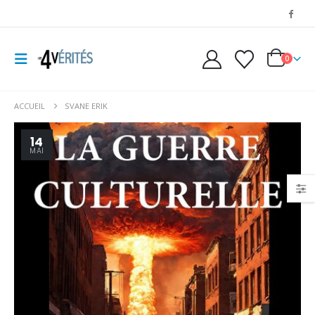
0
ACCUEIL
SVANE ERIK
14
MAI