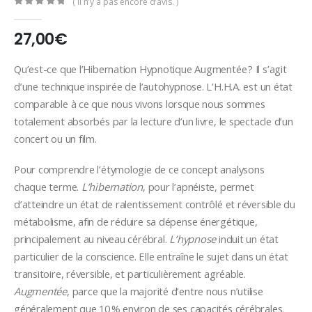
( Il n’y a pas encore d’avis. )
0
Sur 5
27,00
€
Qu’est-ce que l’Hibernation Hypnotique Augmentée ? Il s’agit
d’une technique inspirée de l’autohypnose. L’H.H.A. est un état
comparable à ce que nous vivons lorsque nous sommes
totalement absorbés par la lecture d’un livre, le spectacle d’un
concert ou un film.
Pour comprendre l’étymologie de ce concept analysons
chaque terme.
L’hibernation
, pour l’apnéiste, permet
d’atteindre un état de ralentissement contrôlé et réversible du
métabolisme, afin de réduire sa dépense énergétique,
principalement au niveau cérébral.
L’hypnose
induit un état
particulier de la conscience. Elle entraîne le sujet dans un état
transitoire, réversible, et particulièrement agréable.
Augmentée
, parce que la majorité d’entre nous n’utilise
généralement que 10 % environ de ses capacités cérébrales.