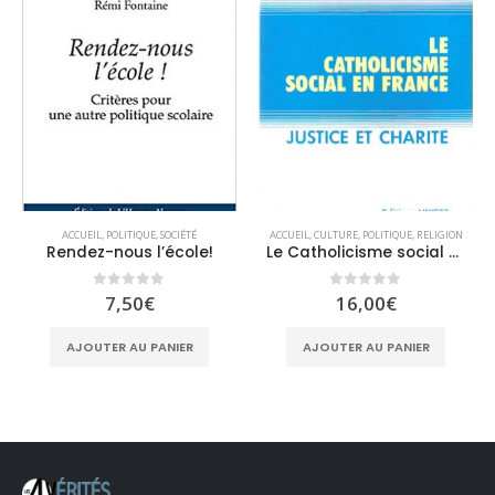
ACCUEIL
,
POLITIQUE
,
SOCIÉTÉ
ACCUEIL
,
CULTURE
,
POLITIQUE
,
RELIGION
Rendez-nous l’école!
Le Catholicisme social en France
0
sur 5
0
sur 5
7,50
€
16,00
€
AJOUTER AU PANIER
AJOUTER AU PANIER