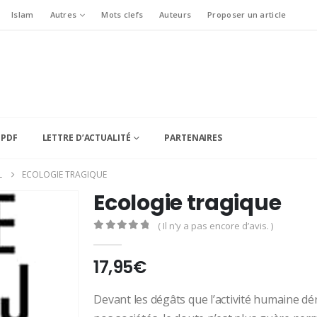
Islam
Autres
Mots clefs
Auteurs
Proposer un article
 PDF
LETTRE D’ACTUALITÉ
PARTENAIRES
L
ECOLOGIE TRAGIQUE
Ecologie tragique
( Il n’y a pas encore d’avis. )
0
Sur 5
17,95
€
Devant les dégâts que l’activité humaine dé