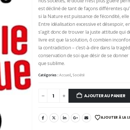
nos sociétés, le doute n’est plus guère perm
est décliné de tant de façons différentes qu
si la Nature est puissance de fécondité, elle 
Entre idéalisation excessive et désespoir, en
s’agit donc de trouver la juste attitude qui 
livre est que la solution, ô combien inconfo
la contradiction – c’est-à-dire dans la tragéd
conservation de soi que désir de se donner 
que sublime.
Catégories :
Accueil
,
Société
AJOUTER AU PANIER
AJOUTER À LA L