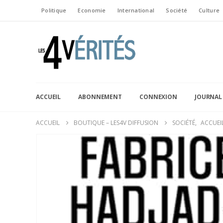
Politique
Economie
International
Société
Culture
ACCUEIL
ABONNEMENT
CONNEXION
JOURNAL
ACCUEIL
BOUTIQUE – LES4V DIFFUSION
SOCIÉTÉ
,
ACCUEI