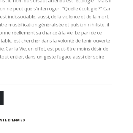
is : le nom du sursaut attendu est “écologie”. Mais il
’on ne peut que s’interroger : “Quelle écologie ?” Car
est indissociable, aussi, de la violence et de la mort.
tre muséification généralisée et pulsion nihiliste, il
donne réellement sa chance à la vie. Le pari de ce
rtable, est chercher dans la volonté de tenir ouverte
ie. Car la Vie, en effet, est peut-être moins désir de
tout entier, dans un geste fugace aussi dérisoire
ISTE D’ENVIES