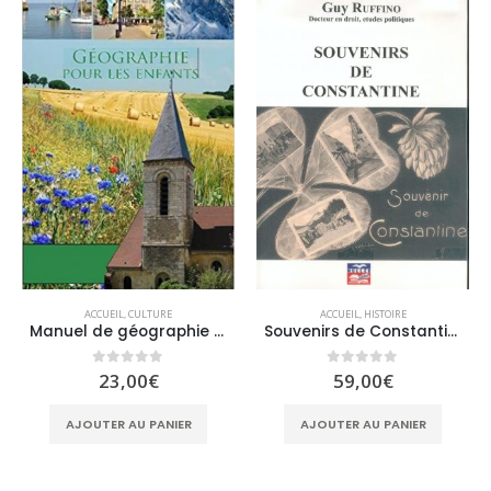
ACCUEIL
,
CULTURE
ACCUEIL
,
HISTOIRE
Manuel de géographie pour les enfants
Souvenirs de Constantine
0
sur 5
0
sur 5
23,00
€
59,00
€
AJOUTER AU PANIER
AJOUTER AU PANIER