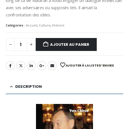
long de sa vie Madiran a voulu engager un dialogue intellectuel
avec ses adversaires ou supposés tels. Il aimait la
confrontation des idées.
Catégories :
Accueil
,
Culture
,
Histoire
AJOUTER AU PANIER
AJOUTER À LA LISTE D’ENVIES
DESCRIPTION