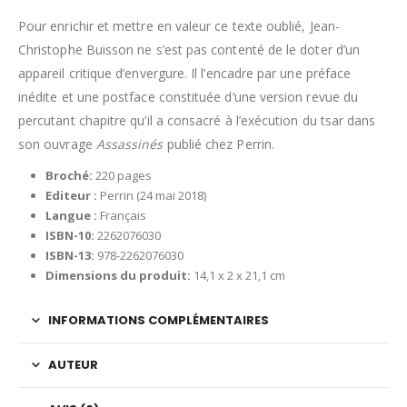
Pour enrichir et mettre en valeur ce texte oublié, Jean-
Christophe Buisson ne s’est pas contenté de le doter d’un
appareil critique d’envergure. Il l’encadre par une préface
inédite et une postface constituée d’une version revue du
percutant chapitre qu’il a consacré à l’exécution du tsar dans
son ouvrage
Assassinés
publié chez Perrin.
Broché:
220 pages
Editeur :
Perrin (24 mai 2018)
Langue :
Français
ISBN-10:
2262076030
ISBN-13:
978-2262076030
Dimensions du produit:
14,1 x 2 x 21,1 cm
INFORMATIONS COMPLÉMENTAIRES
AUTEUR