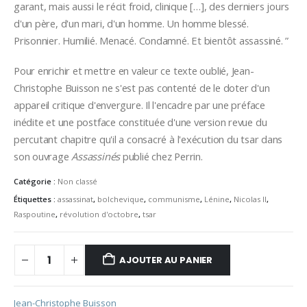
garant, mais aussi le récit froid, clinique […], des derniers jours
d'un père, d'un mari, d'un homme. Un homme blessé.
Prisonnier. Humilié. Menacé. Condamné. Et bientôt assassiné. ”
Pour enrichir et mettre en valeur ce texte oublié, Jean-
Christophe Buisson ne s'est pas contenté de le doter d'un
appareil critique d'envergure. Il l'encadre par une préface
inédite et une postface constituée d'une version revue du
percutant chapitre qu'il a consacré à l'exécution du tsar dans
son ouvrage
Assassinés
publié chez Perrin.
Catégorie :
Non classé
Étiquettes :
assassinat
,
bolchevique
,
communisme
,
Lénine
,
Nicolas II
,
Raspoutine
,
révolution d'octobre
,
tsar
AJOUTER AU PANIER
Jean-Christophe Buisson