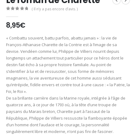
Le roman de Charette
( Il n’y a pas encore d’avis. )
0
Sur 5
8,95
€
« Combattu souvent, battu parfois, abattu jamais » : la vie de
François-Athanase Charette de la Contrie est à l’image de sa
devise. Vendéen comme lui, Philippe de Villiers nourrit depuis
longtemps un attachement tout particulier pour ce héros dont le
destin fait écho à sa propre histoire familiale. Au point de
s’identifier à lui et de ressusciter, sous forme de mémoires
imaginaires, la vie aventureuse de cet homme aussi séduisant
qu’intrépide, fidèle envers et contre tout à une cause : « la Patrie, la
Foi, le Roi ».
De sa brillante carrière dans la Marine royale, intégrée à l’âge de
quatorze ans, à ce jour de 1793 où, à la tête d’une troupe de
paysans du Marais breton, Charette part à l’assaut de la
République, Philippe de Villiers ressuscite la flamboyante épopée
d’un homme dont l’audace et le courage, la personnalité
singulièrement libre et moderne, n’ont pas fini de fasciner.