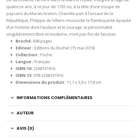
quatorze ans, à ce jour de 1793 où, à la tête d’une troupe de
paysans du Marais breton, Charette part à l’assaut de la
République, Philippe de Villiers ressuscite la flamboyante épopée
d’un homme dont l’audace et le courage, la personnalité
singulièrement libre et moderne, n’ont pas fini de fasciner.
Broché:
608 pages
Editeur :
Editions du Rocher (15 mai 2019)
Collection :
Poche
Langue :
Français
ISBN-10:
2268101916
ISBN-13:
978-2268101910
Dimensions du produit:
11,1 x 3,9 x 17,8 cm
INFORMATIONS COMPLÉMENTAIRES
AUTEUR
AVIS (0)