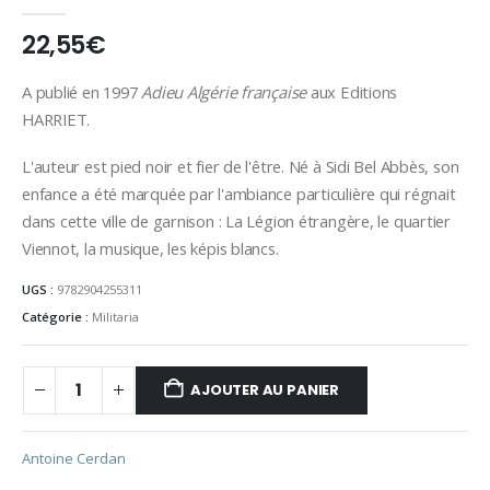
0
Sur 5
22,55
€
A publié en 1997
Adieu Algérie française
aux Editions
HARRIET.
L'auteur est pied noir et fier de l'être. Né à Sidi Bel Abbès, son
enfance a été marquée par l'ambiance particulière qui régnait
dans cette ville de garnison : La Légion étrangère, le quartier
Viennot, la musique, les képis blancs.
UGS :
9782904255311
Catégorie :
Militaria
AJOUTER AU PANIER
Antoine Cerdan