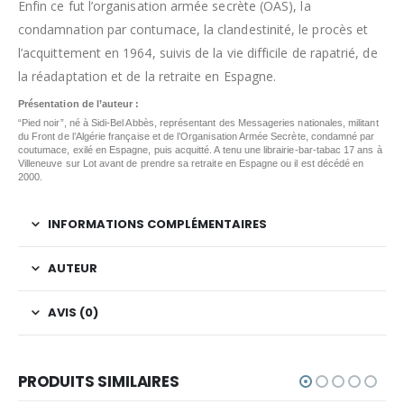
Enfin ce fut l’organisation armée secrète (OAS), la
condamnation par contumace, la clandestinité, le procès et
l’acquittement en 1964, suivis de la vie difficile de rapatrié, de
la réadaptation et de la retraite en Espagne.
Présentation de l’auteur :
“Pied noir”, né à Sidi-Bel Abbès, représentant des Messageries nationales, militant
du Front de l’Algérie française et de l’Organisation Armée Secrète, condamné par
coutumace, exilé en Espagne, puis acquitté. A tenu une librairie-bar-tabac 17 ans à
Villeneuve sur Lot avant de prendre sa retraite en Espagne ou il est décédé en
2000.
INFORMATIONS COMPLÉMENTAIRES
AUTEUR
AVIS (0)
PRODUITS SIMILAIRES