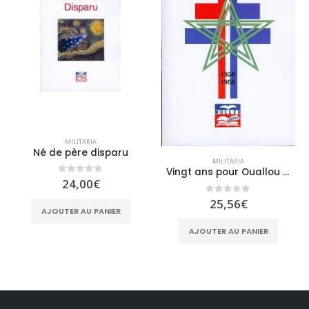
MILITARIA
Né de père disparu
MILITARIA
Vingt ans pour Ouallou ! Au service de la France
0
sur 5
24,00
€
0
sur 5
25,56
€
AJOUTER AU PANIER
AJOUTER AU PANIER