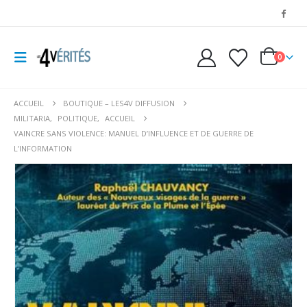
0
ACCUEIL
BOUTIQUE – LES4V DIFFUSION
MILITARIA
,
POLITIQUE
,
ACCUEIL
VAINCRE SANS VIOLENCE: MANUEL D’INFLUENCE ET DE GUERRE DE
L’INFORMATION