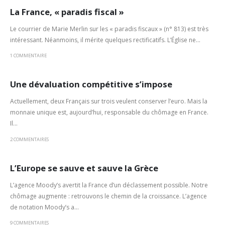
La France, « paradis fiscal »
Le courrier de Marie Merlin sur les « paradis fiscaux » (n° 813) est très
intéressant. Néan­moins, il mérite quelques rectificatifs. L’Église ne...
1 COMMENTAIRE
Une dévaluation compétitive s’impose
Actuellement, deux Français sur trois veulent conserver l’euro. Mais la
monnaie uni­que est, aujourd’hui, responsable du chômage en France.
Il...
2 COMMENTAIRES
L’Europe se sauve et sauve la Grèce
L’agence Moody’s avertit la France d’un déclassement possible. Notre
chômage augmente : retrouvons le chemin de la croissance. L’agence
de notation Moody’s a...
9 COMMENTAIRES