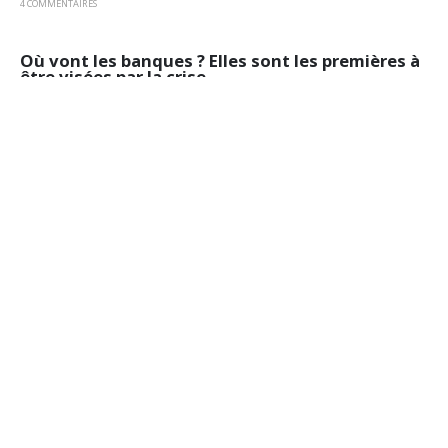
4 COMMENTAIRES
Où vont les banques ? Elles sont les premières à
être visées par la crise
Dans une récente chronique, nous nous élevions contre la campagne
politico médiatique qui présentait les établissements financiers comme
les principaux...
3 COMMENTAIRES
Nicolas Sarkozy et la crise financière
européenne
Depuis quelques semaines, la parole de Nicolas Sar­kozy se fait plus
rare et son intervention télévisée du 27 octobre en a...
7 COMMENTAIRES
Lu dans la presse : 2012, l’année terrible
Dans le dernier numéro de la revue Eléments (octobre-décembre 2011),