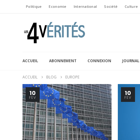
Politique
Economie
International
Société
Culture
ACCUEIL
ABONNEMENT
CONNEXION
JOURNAL
ACCUEIL
BLOG
EUROPE
10
10
FÉV
FÉV