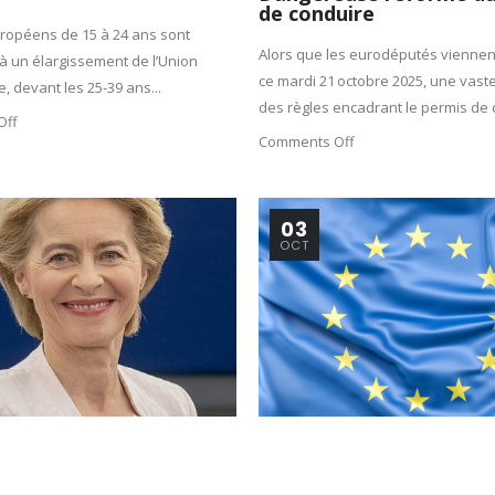
de conduire
ropéens de 15 à 24 ans sont
Alors que les eurodéputés viennen
à un élargissement de l’Union
ce mardi 21 octobre 2025, une vaste
 devant les 25-39 ans...
des règles encadrant le permis de c
Off
Comments Off
03
OCT
age
Brevets