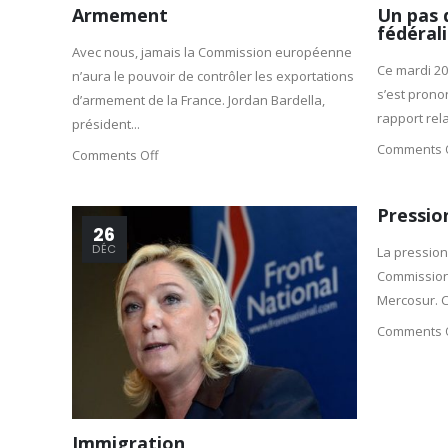
Armement
Un pas d
fédéral
Avec nous, jamais la Commission européenne
Ce mardi 20
n’aura le pouvoir de contrôler les exportations
s’est prono
d’armement de la France. Jordan Bardella,
rapport rela
président...
Comments 
Comments Off
Pressio
26
DÉC
La pression 
Commission 
Mercosur. C
Comments 
Immigration