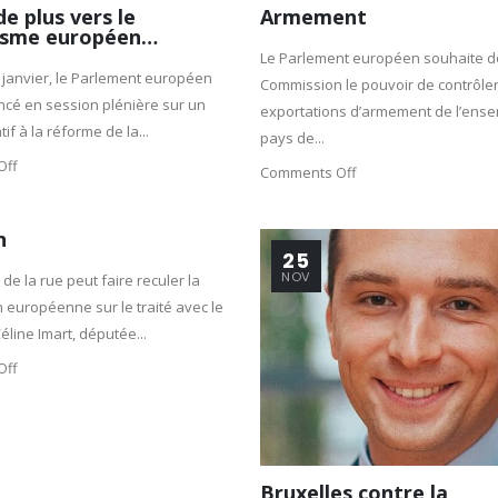
e plus vers le
Armement
isme européen…
Le Parlement européen souhaite d
 janvier, le Parlement européen
Commission le pouvoir de contrôler
ncé en session plénière sur un
exportations d’armement de l’ens
tif à la réforme de la...
pays de...
Off
Comments Off
n
25
NOV
de la rue peut faire reculer la
européenne sur le traité avec le
éline Imart, députée...
Off
Bruxelles contre la