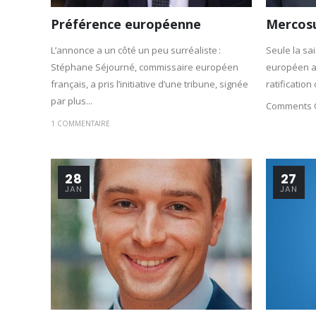
Préférence européenne
Mercos
L’annonce a un côté un peu surréaliste :
Seule la sa
Stéphane Séjourné, commissaire européen
européen a
français, a pris l’initiative d’une tribune, signée
ratification
par plus...
Comments 
1 COMMENTAIRE
28
27
JAN
JAN