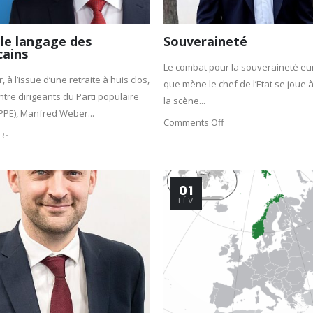
le langage des
Souveraineté
cains
Le combat pour la souveraineté e
r, à l’issue d’une retraite à huis clos,
que mène le chef de l’Etat se joue à
ntre dirigeants du Parti populaire
la scène...
PE), Manfred Weber...
Comments Off
IRE
01
FÉV