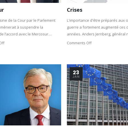
ur
Crises
isine de la Cour par le Parlement
L'importance d'être préparés aux cr
mènerait à suspendre la
guerre a fortement augmenté ces 
 de l’accord avec le Mercosur....
années. Anders Jernberg, général 
Off
Comments Off
23
JAN