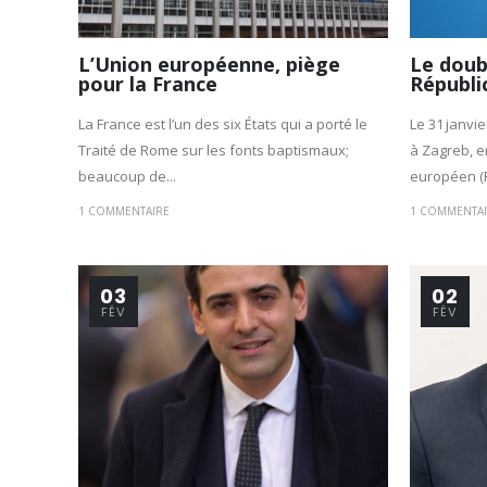
L’Union européenne, piège
Le doub
pour la France
Républi
La France est l’un des six États qui a porté le
Le 31 janvie
Traité de Rome sur les fonts baptismaux;
à Zagreb, e
beaucoup de...
européen (P
1 COMMENTAIRE
1 COMMENTA
03
02
FÉV
FÉV