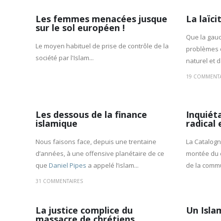
Les femmes menacées jusque
La laïci
sur le sol européen !
Que la gauc
Le moyen habituel de prise de contrôle de la
problèmes d
société par l'Islam...
naturel et d
19 COMMENTA
Les dessous de la finance
Inquiét
islamique
radical
Nous faisons face, depuis une trentaine
La Catalogn
d’années, à une offensive planétaire de ce
montée du 
que
Daniel Pipes
a appelé l’islam...
de la commu
31 COMMENTAIRES
La justice complice du
Un Isla
massacre de chrétiens