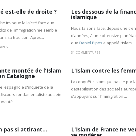
té est-elle de droite ?
Les dessous de la finan
islamique
he in­voque la laïcité face aux
Nous faisons face, depuis une tren
its de l’immigration me semble
d’années, à une offensive planétai
ans sa tradition. Après...
que
Daniel Pipes
a appelé l’islam...
IRES
31 COMMENTAIRES
ante montée de l'Islam
L'Islam contre les fem
 en Catalogne
La conquête islamique passe par l
e espagnole s'inquiète de la
déstabilisation des sociétés euro
discours fondamentaliste au sein
s'appuyant sur l'immigration ...
nauté ...
m pas si attirant…
L'Islam de France ne ve
se modérer