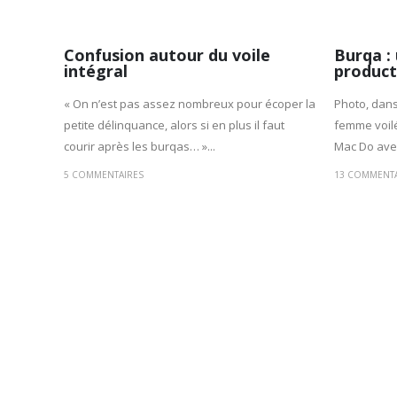
Confusion autour du voile
Burqa :
intégral
product
« On n’est pas assez nombreux pour écoper la
Photo, dans
petite délinquance, alors si en plus il faut
femme voil
courir après les burqas… »...
Mac Do avec 
5 COMMENTAIRES
13 COMMENTA