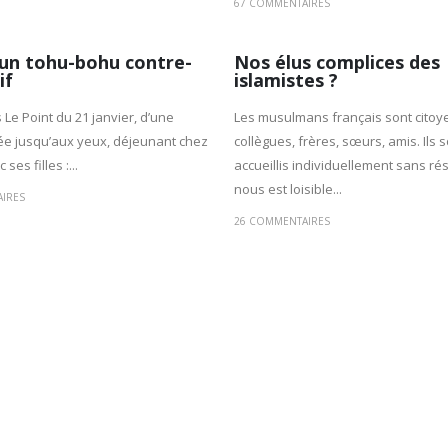
67 COMMENTAIRES
 un tohu-bohu contre-
Nos élus complices des
if
islamistes ?
 Le Point du 21 janvier, d’une
Les musulmans français sont citoy
ée jusqu’aux yeux, déjeunant chez
collègues, frères, sœurs, amis. Ils 
ses filles :...
accueillis individuellement sans rés
nous est loisible...
IRES
26 COMMENTAIRES