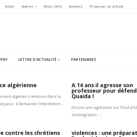
Islam
Autres
Mots clefs
Auteurs
Proposer un article
 PDF
LETTRE D’ACTUALITÉ
PARTENAIRES
ce algérienne
A 14 ans il agresse son
professeur pour défend
Quaida !
ment algérien s'immisce dans la
ançaise : il demande l'interdiction...
Encore une agression sur fond d'Is
d'immigration : ...
e contre les chrétiens
violences : une prépara