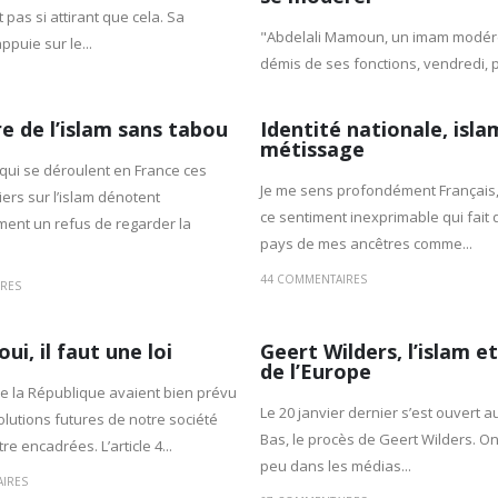
t pas si attirant que cela. Sa
"Abdelali Mamoun, un imam modéré
ppuie sur le...
démis de ses fonctions, vendredi, pa
e de l’islam sans tabou
Identité nationale, isla
métissage
qui se déroulent en France ces
Je me sens profondément Français,
ers sur l’islam dénotent
ce sentiment inexprimable qui fait q
ment un refus de regarder la
pays de mes ancêtres comme...
44 COMMENTAIRES
RES
oui, il faut une loi
Geert Wilders, l’islam et
de l’Europe
e la République avaient bien prévu
Le 20 janvier dernier s’est ouvert a
lutions futures de notre société
Bas, le procès de Geert Wilders. On
re encadrées. L’article 4...
peu dans les médias...
IRES