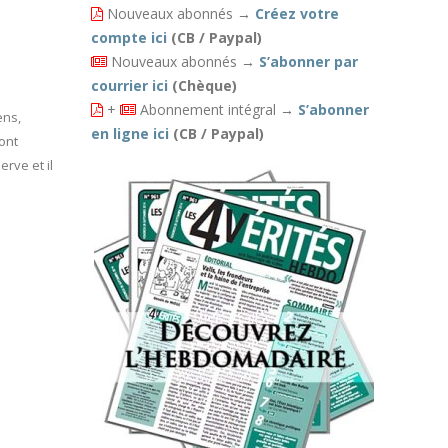
Nouveaux abonnés
→
Créez votre
compte ici
(CB / Paypal)
Nouveaux abonnés
→
S’abonner par
courrier ici
(Chèque)
+
Abonnement intégral
→
S’abonner
ens,
en ligne ici
(CB / Paypal)
sont
erve et il