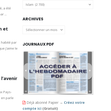
Catégories
, a été
r ...
ARCHIVES
m et
Archives
 habité par
JOURNAUX PDF
ue j’aime le
 l’avenir
ux Pays-
 en parle
Déjà abonné Papier
→
Créez votre
compte ici
(Gratuit)