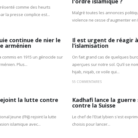
l'ordre islamique ?
 présenté comme des heurts
Malgré toutes les annonces politiqu
ar la presse complice est...
violence ne cesse d'augmenter en F
uie continue de nier le
Il est urgent de réagir 
e arménien
l’islamisation
a commis en 1915 un génocide sur
On fait grand cas de quelques bur
rménien. Plus...
aperçues sur notre sol. Qu’il se n
hijab, niqab, ce voile qui...
55 COMMENTAIRES
ejoint la lutte contre
Kadhafi lance la guerre
contre la Suisse
ional Jeune (FNJ) rejoint la lutte
Le chef de l'Etat lybien s'est expri
asion islamique avec...
choisis pour lancer...