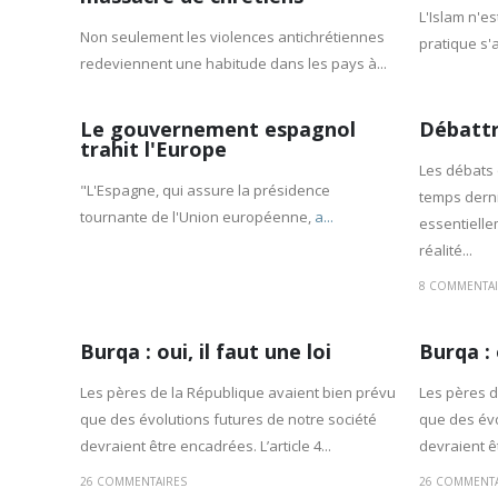
L'Islam n'es
Non seulement les violences antichrétiennes
pratique s'a
redeviennent une habitude dans les pays à...
Le gouvernement espagnol
Débattr
trahit l'Europe
Les débats 
"L'Espagne, qui assure la présidence
temps derni
tournante de l'Union européenne,
a...
essentielle
réalité...
8 COMMENTAI
Burqa : oui, il faut une loi
Burqa : 
Les pères de la République avaient bien prévu
Les pères d
que des évolutions futures de notre société
que des évo
devraient être encadrées. L’article 4...
devraient êt
26 COMMENTAIRES
26 COMMENTA