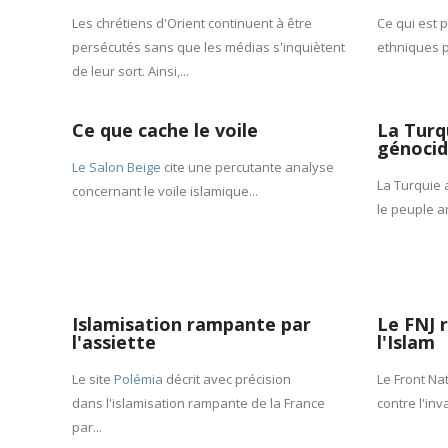
Les chrétiens d'Orient continuent à être
Ce qui est
persécutés sans que les médias s'inquiètent
ethniques p
de leur sort. Ainsi,...
Ce que cache le voile
La Turq
génocid
Le Salon Beige
cite une percutante analyse
La Turquie 
concernant le voile islamique...
le peuple a
Islamisation rampante par
Le FNJ r
l'assiette
l'Islam
Le site
Polémia
décrit avec précision
Le Front Nat
dans l'islamisation rampante de la France
contre l'inv
par...