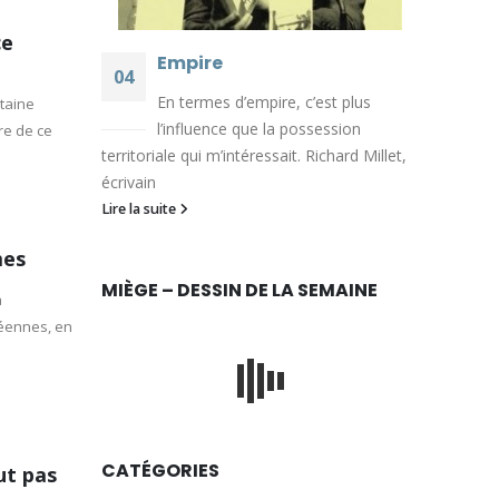
ce
Empire
04
En termes d’empire, c’est plus
taine
Août
l’influence que la possession
re de ce
territoriale qui m’intéressait. Richard Millet,
écrivain
Lire la suite
mes
MIÈGE – DESSIN DE LA SEMAINE
a
péennes, en
CATÉGORIES
ut pas