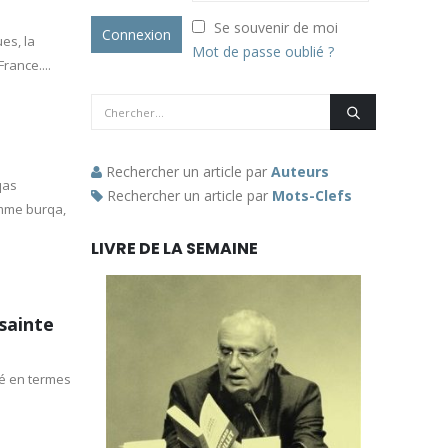
Se souvenir de moi
es, la
Mot de passe oublié ?
rance....
à
Rechercher un article par
Auteurs
qas
Rechercher un article par
Mots-Clefs
omme burqa,
LIVRE DE LA SEMAINE
 sainte
mé en termes