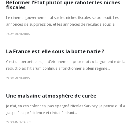
Réformer l’Etat plutôt que raboter les niches
fiscales
Le cinéma gouvernemental sur les niches fiscales se poursuit. Les
annonces de suppression, et les annonces de reculade sous la...
7 COMMENTAIRES
La France est-elle sous la botte nazie ?
C‘est un perpétuel sujet d’étonnement pour moi : « l’argument » de la
re­ductio ad hitlerum con­tinue à fonctionner à plein régime...
2 COMMENTAIRES
Une malsaine atmosphère de curée
Je n’ai, en ces colonnes, pas épargné Nicolas Sar­kozy. Je pense qu’il a
gaspillé sa présidence et réduit à néant...
27 COMMENTAIRES