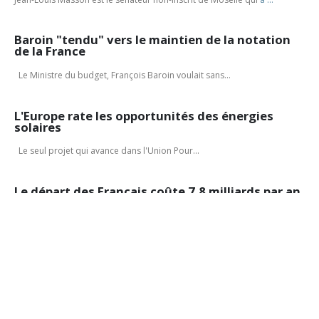
Baroin "tendu" vers le maintien de la notation
de la France
Le Ministre du budget, François Baroin voulait sans...
L'Europe rate les opportunités des énergies
solaires
Le seul projet qui avance dans l'Union Pour...
Le départ des Français coûte 7,8 milliards par an
!
L'expatriation de nombreux Français, la plupart du temps...
Mathieu Gallet, favori de Frédéric Mitterrand,
nommé à la tête de l’INA
Le match entre Mathieu Gallet et Camille Pascal est plié(1) ! Le décret de
nomination du premier à l'INA...