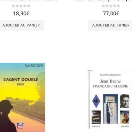
0
sur 5
0
sur 5
18,30
€
77,00
€
AJOUTER AU PANIER
AJOUTER AU PANIER