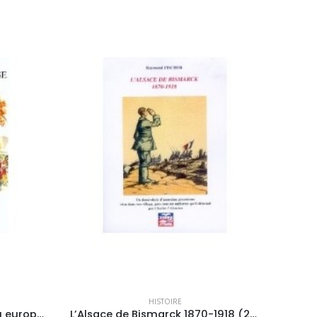
HISTOIRE
L’Amérique française, enjeu européen 1524-1804
L’Alsace de Bismarck 1870-1918 (2° édition)