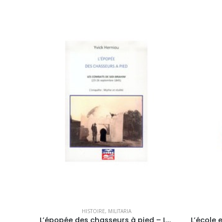
HISTOIRE
,
MILITARIA
L’épopée des chasseurs à pied – Les combats de Sidi-Brahim Tome 3