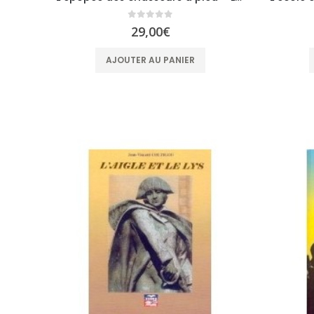
0
sur 5
29,00
€
AJOUTER AU PANIER