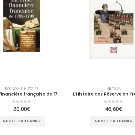
ECONOMIE
,
HISTOIRE
MILITARIA
La crise financière française de 1789-1799
0
sur 5
0
sur 5
20,00
€
46,60
€
AJOUTER AU PANIER
AJOUTER AU PANIER