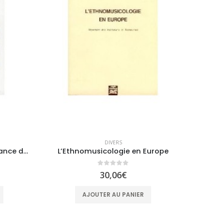
DIVERS
L’Histoire des Réserve en France de 1124 à Armées 2000
L’Ethnomusicologie en Europe
0
sur 5
30,06
€
AJOUTER AU PANIER