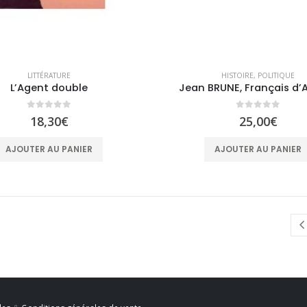
LITTÉRATURE
HISTOIRE
,
POLITIQUE
L’Agent double
Jean BRUNE, Français d’A
0
sur 5
0
sur 5
18,30
€
25,00
€
AJOUTER AU PANIER
AJOUTER AU PANIER