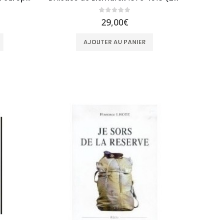
0
sur 5
29,00
€
AJOUTER AU PANIER