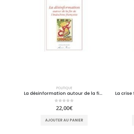
POLITIQUE
La désinformation autour de la fin de l’Indochine française
0
sur 5
22,00
€
AJOUTER AU PANIER