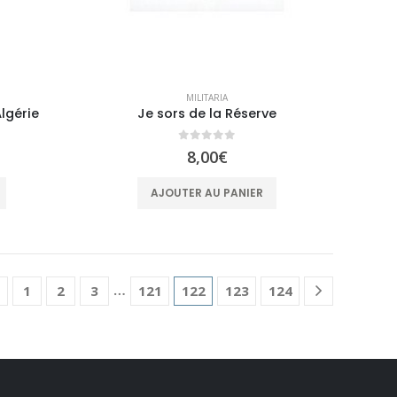
MILITARIA
lgérie
Je sors de la Réserve
0
sur 5
8,00
€
AJOUTER AU PANIER
…
1
2
3
121
122
123
124