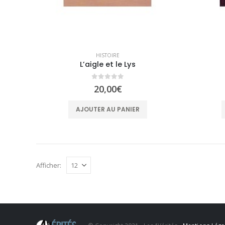
HISTOIRE
L’aigle et le Lys
0
sur 5
20,00
€
AJOUTER AU PANIER
Afficher: