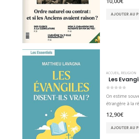
10,00
€
AJOUTER AU P
ACCUEIL
,
RELIGION
Les Evangil
0
sur 5
On estime souven
étrangère à la r
12,90
€
AJOUTER AU P