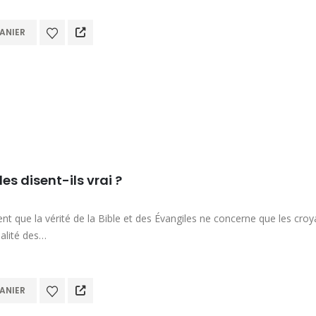
ANIER
es disent-ils vrai ?
t que la vérité de la Bible et des Évangiles ne concerne que les croya
éalité des…
ANIER