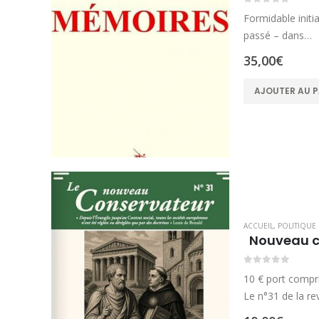
0
sur 5
Formidable init
passé – dans…
35,00
€
AJOUTER AU P
ACCUEIL
,
POLITIQUE
Nouveau c
0
sur 5
10 € port compris
Le n°31 de la re