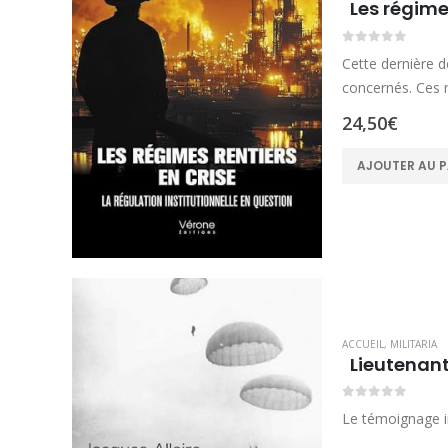
Les régime
0
sur 5
Cette dernière d
concernés. Ces 
24,50
€
AJOUTER AU P
ACCUEIL
,
MILITARIA
Lieutenant
0
sur 5
Le témoignage i