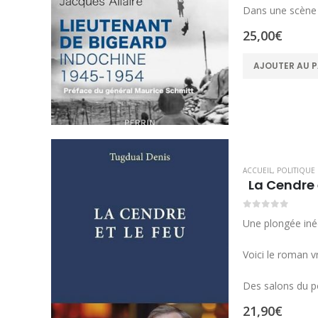
Dans une scène 
25,00
€
AJOUTER AU P
ACCUEIL
,
POLITIQUE
La Cendre 
0
sur 5
Une plongée inéd
Voici le roman vr
Des salons du p
21,90
€