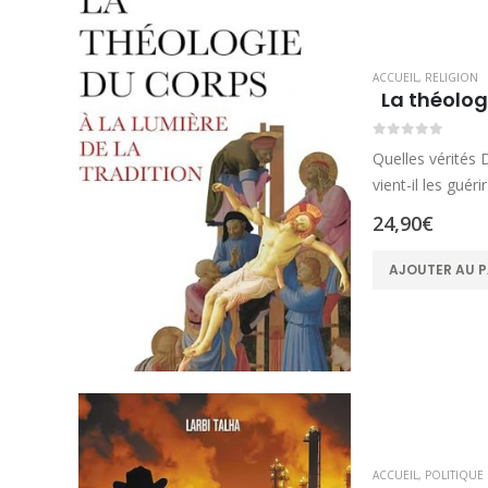
ACCUEIL
,
RELIGION
La théolog
0
sur 5
Quelles vérités 
vient-il les guér
24,90
€
AJOUTER AU P
ACCUEIL
,
POLITIQUE