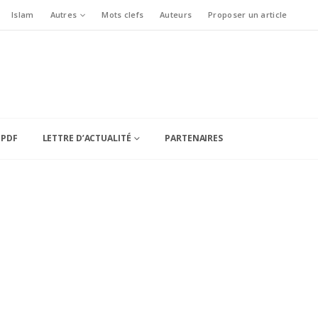
Islam
Autres
Mots clefs
Auteurs
Proposer un article
 PDF
LETTRE D’ACTUALITÉ
PARTENAIRES