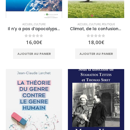
ACCUEIL
,
CULTURE
ACCUEIL
,
CULTURE
,
POLITIQUE
Il n’y a pas d’apocalypse climatique
Climat, de la confusion à la manipulation
0
sur 5
0
sur 5
16,00
€
18,00
€
AJOUTER AU PANIER
AJOUTER AU PANIER