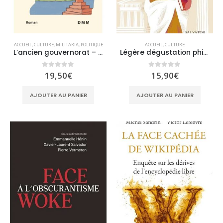
ACCUEIL
,
CULTURE
,
MILITARIA
,
POLITIQUE
ACCUEIL
,
CULTURE
L’ancien gouvernorat – dans les sables de Barkhane
Légère dégustation philosophique: Grands crus, grands textes
0
sur 5
0
sur 5
19,50
€
15,90
€
AJOUTER AU PANIER
AJOUTER AU PANIER