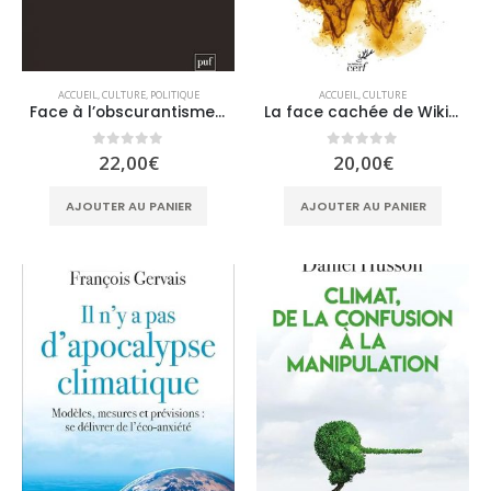
ACCUEIL
,
CULTURE
,
POLITIQUE
ACCUEIL
,
CULTURE
Face à l’obscurantisme woke
La face cachée de Wikipédia: Enquête sur les dérives de l’encyclopédie libre
0
sur 5
0
sur 5
22,00
€
20,00
€
AJOUTER AU PANIER
AJOUTER AU PANIER