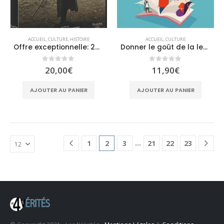
ACCUEIL
,
CULTURE
,
HISTOIRE
ACCUEIL
,
CULTURE
Offre exceptionnelle: 2DVD “Vaincre ou mourir” pour 20 € franco de port
Donner le goût de la lecture aux enfants de 0 à 16 ans
0
sur 5
0
sur 5
20,00
€
11,90
€
AJOUTER AU PANIER
AJOUTER AU PANIER
…
1
2
3
21
22
23