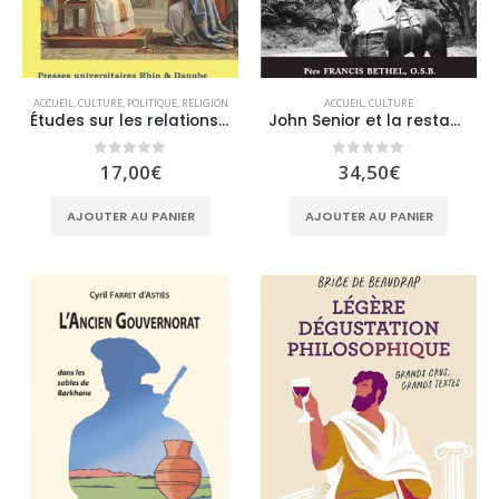
ACCUEIL
,
CULTURE
,
POLITIQUE
,
RELIGION
ACCUEIL
,
CULTURE
Études sur les relations Église-État
John Senior et la restauration du réalisme
0
sur 5
0
sur 5
17,00
€
34,50
€
AJOUTER AU PANIER
AJOUTER AU PANIER