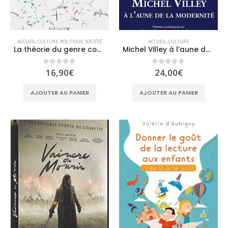
ACCUEIL
,
CULTURE
,
POLITIQUE
,
SOCIÉTÉ
ACCUEIL
,
CULTURE
La théorie du genre contre le genre humain
Michel Villey à l’aune de la modernité
0
sur 5
0
sur 5
16,90
€
24,00
€
AJOUTER AU PANIER
AJOUTER AU PANIER