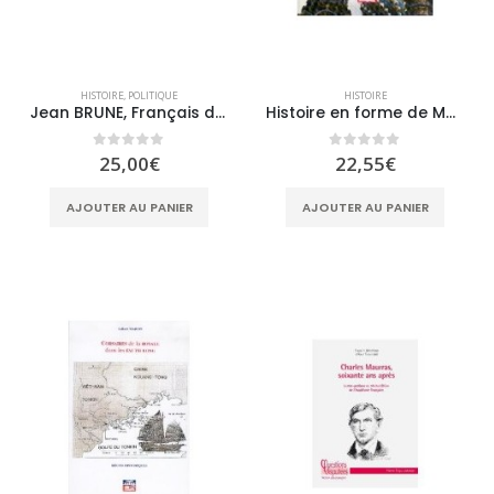
HISTOIRE
,
POLITIQUE
HISTOIRE
Jean BRUNE, Français d’Algérie
Histoire en forme de Matriochka
0
sur 5
0
sur 5
25,00
€
22,55
€
AJOUTER AU PANIER
AJOUTER AU PANIER