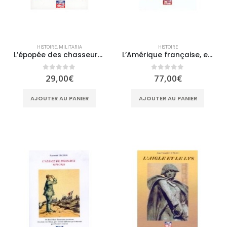
HISTOIRE
,
MILITARIA
HISTOIRE
L’épopée des chasseurs à pied – Les combats de Sidi-Brahim Tome 3
L’Amérique française, enjeu européen 1524-1804
0
sur 5
0
sur 5
29,00
€
77,00
€
AJOUTER AU PANIER
AJOUTER AU PANIER