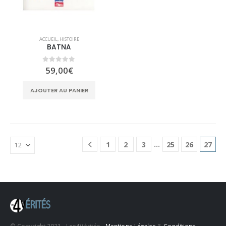
ACCUEIL
,
HISTOIRE
BATNA
0
sur 5
59,00
€
AJOUTER AU PANIER
…
1
2
3
25
26
27