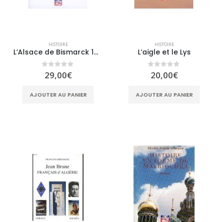
HISTOIRE
HISTOIRE
L’Alsace de Bismarck 1870-1918 (2° édition)
L’aigle et le Lys
0
sur 5
0
sur 5
29,00
€
20,00
€
AJOUTER AU PANIER
AJOUTER AU PANIER