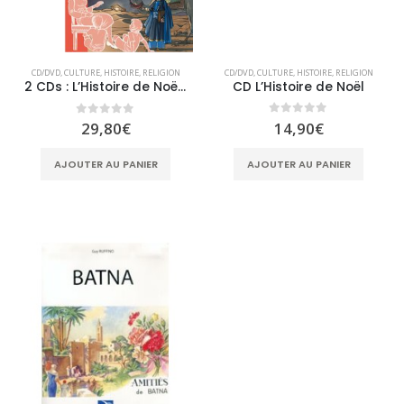
CD/DVD
,
CULTURE
,
HISTOIRE
,
RELIGION
CD/DVD
,
CULTURE
,
HISTOIRE
,
RELIGION
CD L’Histoire de Noël
2 CDs : L’Histoire de Noël + Saint Nicolas
0
sur 5
0
sur 5
14,90
€
29,80
€
AJOUTER AU PANIER
AJOUTER AU PANIER