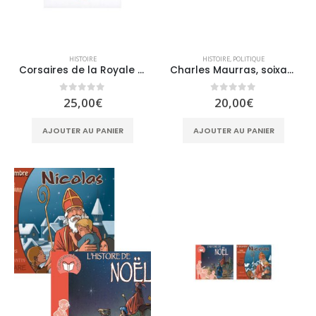
HISTOIRE
HISTOIRE
,
POLITIQUE
Corsaires de la Royale dans les Fai Tsi Long
Charles Maurras, soixante ans après
0
sur 5
0
sur 5
25,00
€
20,00
€
AJOUTER AU PANIER
AJOUTER AU PANIER