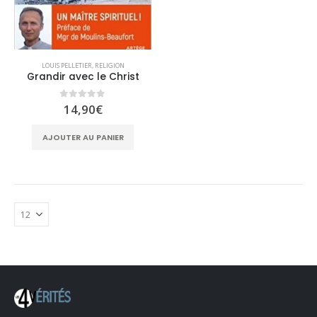
LOUIS PELLETIER
,
RELIGION
Grandir avec le Christ
0
sur 5
14,90
€
AJOUTER AU PANIER