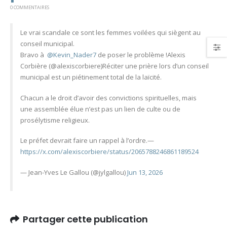
0 COMMENTAIRES
Le vrai scandale ce sont les femmes voilées qui siègent au
conseil municipal.
Bravo à
@Kevin_Nader7
de poser le problème !Alexis
Corbière (@alexiscorbiere)Réciter une prière lors d’un conseil
municipal est un piétinement total de la laïcité.
Chacun a le droit d’avoir des convictions spirituelles, mais
une assemblée élue n’est pas un lien de culte ou de
prosélytisme religieux.
Le préfet devrait faire un rappel à l’ordre.—
https://x.com/alexiscorbiere/status/2065788246861189524
— Jean-Yves Le Gallou (@jylgallou)
Jun 13, 2026
Partager cette publication