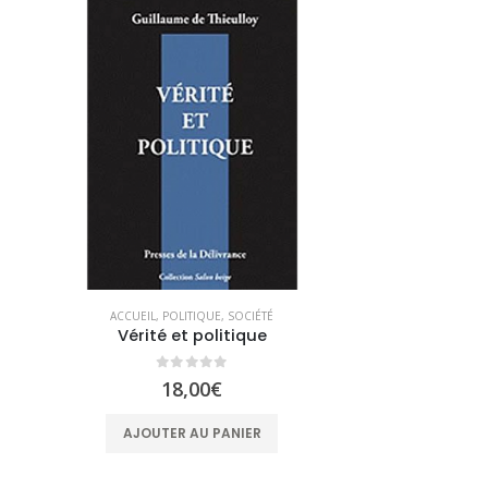
ACCUEIL
,
POLITIQUE
,
SOCIÉTÉ
Vérité et politique
0
sur 5
18,00
€
AJOUTER AU PANIER