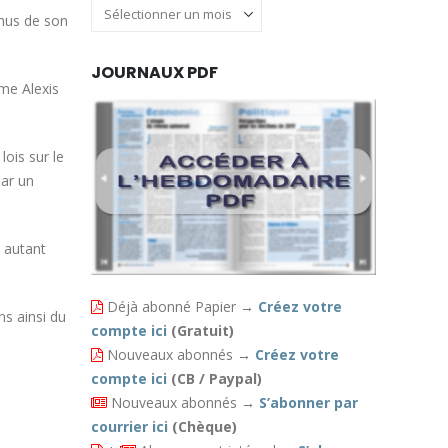
Archives
enus de son
JOURNAUX PDF
me Alexis
lois sur le
par un
é autant
Déjà abonné Papier
→
Créez votre
ns ainsi du
compte ici
(Gratuit)
Nouveaux abonnés
→
Créez votre
compte ici
(CB / Paypal)
Nouveaux abonnés
→
S’abonner par
courrier ici
(Chèque)