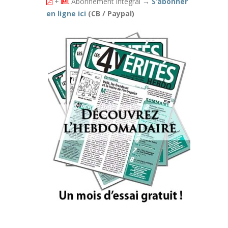
+
Abonnement intégral
→
S’abonner
en ligne ici
(CB / Paypal)