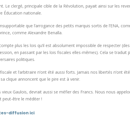
. Le clergé, principale cible de la Révolution, payait ainsi sur les rev
re Éducation nationale.
nsupportable que l’arrogance des petits marquis sortis de l’ENA, com
 prince, comme Alexandre Benalla.
ne compte plus les lois qu’il est absolument impossible de respecter (des 
pression, en passant par les lois fiscales elles-mêmes). Cela se traduit 
rsaires politiques.
fiscale et l’arbitraire n’ont été aussi forts. Jamais nos libertés n’ont ét
 sa clique annoncent que le pire est à venir.
les vieux Gaulois, devrait aussi se méfier des Francs. Nous nous appelo
t peut-être le méditer !
es-diffusion ici