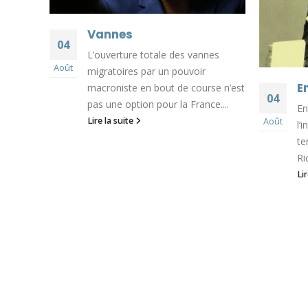
Vannes
04
L’ouverture totale des vannes
our
Août
migratoires par un pouvoir
au
E
macroniste en bout de course n’est
, député
04
pas une option pour la France....
En
Lire la suite
Août
l’
te
Ri
Li