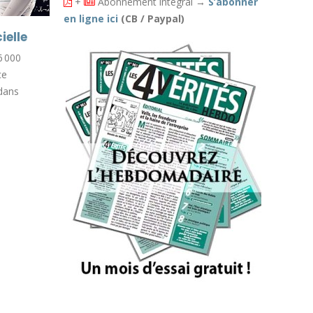
+
Abonnement intégral
→
S’abonner
en ligne ici
(CB / Paypal)
Sécurité
ielle
03
03
53 % des Français déclarent ne pas
6 000
Août
Août
pouvoir sortir en sécurité le soir
ce
dans leur ville.
 dans
Lire la suite