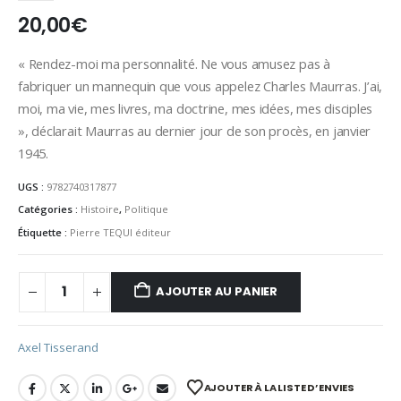
20,00
€
« Rendez-moi ma personnalité. Ne vous amusez pas à
fabriquer un mannequin que vous appelez Charles Maurras. J’ai,
moi, ma vie, mes livres, ma doctrine, mes idées, mes disciples
», déclarait Maurras au dernier jour de son procès, en janvier
1945.
UGS :
9782740317877
Catégories :
Histoire
,
Politique
Étiquette :
Pierre TEQUI éditeur
AJOUTER AU PANIER
Axel Tisserand
AJOUTER À LA LISTE D’ENVIES