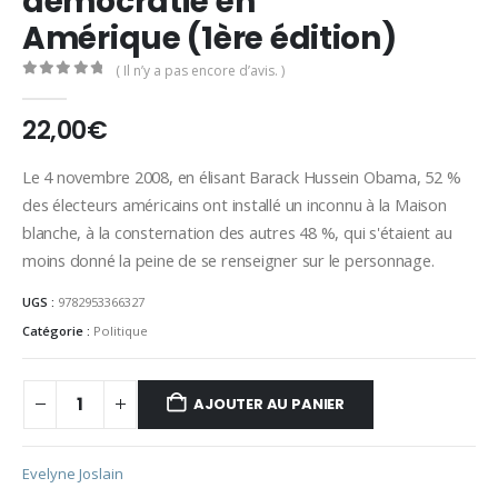
démocratie en
Amérique (1ère édition)
( Il n’y a pas encore d’avis. )
0
Sur 5
22,00
€
Le 4 novembre 2008, en élisant Barack Hussein Obama, 52 %
des électeurs américains ont installé un inconnu à la Maison
blanche, à la consternation des autres 48 %, qui s'étaient au
moins donné la peine de se renseigner sur le personnage.
UGS :
9782953366327
Catégorie :
Politique
AJOUTER AU PANIER
Evelyne Joslain