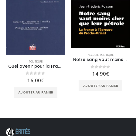
ACCUEIL
,
POLITIQUE
Notre sang vaut moins cher que leur pétrole
POLITIQUE
Quel avenir pour la France
0
sur 5
14,90
€
0
sur 5
16,00
€
AJOUTER AU PANIER
AJOUTER AU PANIER