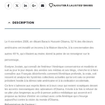
AJOUTER À LA LISTE D’ENVIES
DESCRIPTION
Le 4 novembre 2008, en élisant Barack Hussein Obama, 52 % des électeurs
américains ont installé un inconnu à la Maison blanche, à la consternation des
autres 48 %, qui s’étaient au moins donné la peine de se renseigner sur le
personnage.
Evelyne Joslain, qui connaît de l’intérieur l’Amérique conservatrice et modérée et
suit au jour le jour depuis des années ses médias et ses blogs, cherche ici à faire
connaître aux Français désinformés comment l’Amérique profonde, la vraie, voit
ressent et analyse les hystéries collectives actuelles qui lui ont valu ce premier
président hostile à la démocratie américaine et à la civilisation occidentale.
Ce livre s’adresse aux esprits libres et à tous ceux qui restent sceptiques devant
les accents messianiques des adorateurs d’Obama. Il invite à la fois à refuser de
se plier plus longtemps au prêt-à-penser politico-médiatique qui asservit et il
propose au lecteur d’entrer en contact avec cette Amérique qui s’insurge
aujourd’hui contre la vision du monde d’Obama.
Présentation de l’auteur :