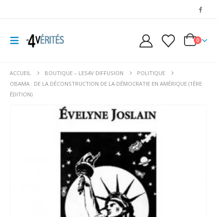
0
ACCUEIL
BOUTIQUE – LES4V DIFFUSION
POLITIQUE
OBAMA : DE LA DÉCONSTRUCTION DE LA DÉMOCRATIE EN AMÉRIQUE (1ÈRE
ÉDITION)