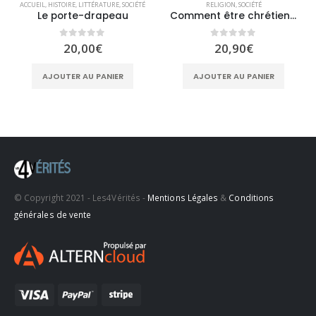
ACCUEIL
,
HISTOIRE
,
LITTÉRATURE
,
SOCIÉTÉ
RELIGION
,
SOCIÉTÉ
Le porte-drapeau
Comment être chrétien dans un monde qui ne l’est plus – Le pari bénédictin
0
sur 5
0
sur 5
20,00
€
20,90
€
AJOUTER AU PANIER
AJOUTER AU PANIER
© Copyright 2021 - Les4Vérités -
Mentions Légales
&
Conditions
générales de vente