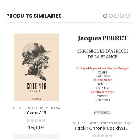
PRODUITS SIMILAIRES
HISTOIRE
,
LITTÉRATURE
,
MILITARIA
Cote 418
CULTURE
,
HISTOIRE
,
LITTÉRATURE
,
POLITIQUE
0
sur 5
15,00
€
Pack : Chroniques d’Aspects de la France – Tome I, II et III