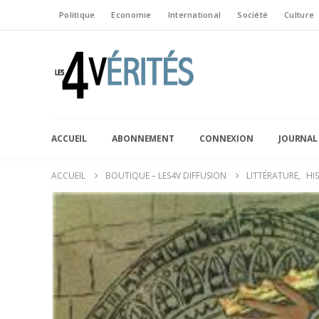
Politique
Economie
International
Société
Culture
ACCUEIL
ABONNEMENT
CONNEXION
JOURNAL
ACCUEIL
BOUTIQUE – LES4V DIFFUSION
LITTÉRATURE
,
HI