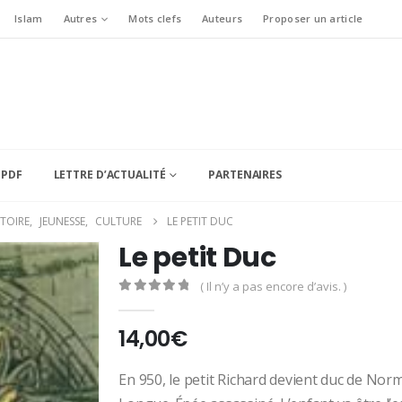
Islam
Autres
Mots clefs
Auteurs
Proposer un article
 PDF
LETTRE D’ACTUALITÉ
PARTENAIRES
STOIRE
,
JEUNESSE
,
CULTURE
LE PETIT DUC
Le petit Duc
( Il n’y a pas encore d’avis. )
0
Sur 5
14,00
€
En 950, le petit Richard devient duc de Nor