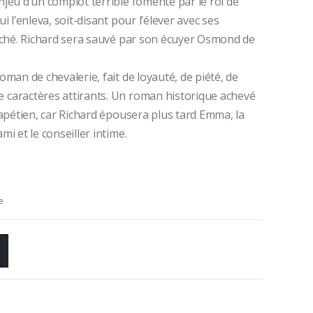
njeu d’un complot terrible fomenté par le roi de
i l’enleva, soit-disant pour l’élever avec ses
duché. Richard sera sauvé par son écuyer Osmond de
oman de chevalerie, fait de loyauté, de piété, de
 caractères attirants. Un roman historique achevé
capétien, car Richard épousera plus tard Emma, la
i et le conseiller intime.
e