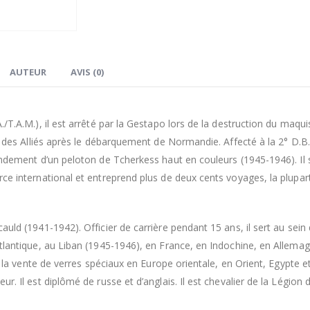
AUTEUR
AVIS (0)
T.A.M.), il est arrêté par la Gestapo lors de la destruction du maqui
e des Alliés après le débarquement de Normandie. Affecté à la 2° D.B
andement d’un peloton de Tcherkess haut en couleurs (1945-1946). Il 
e international et entreprend plus de deux cents voyages, la plupart
uld (1941-1942). Officier de carrière pendant 15 ans, il sert au sei
lantique, au Liban (1945-1946), en France, en Indochine, en Allemag
r la vente de verres spéciaux en Europe orientale, en Orient, Egypte 
. Il est diplômé de russe et d’anglais. Il est chevalier de la Légion 