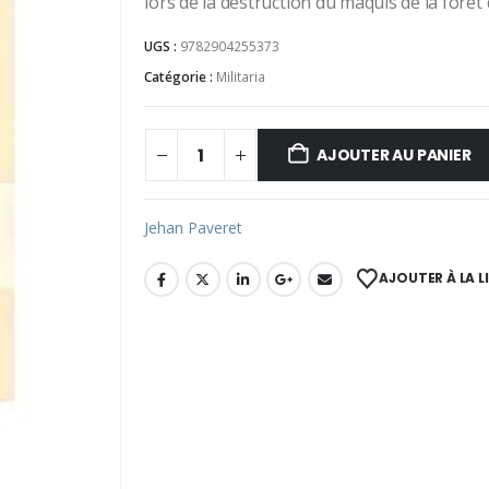
lors de la destruction du maquis de la forê
UGS :
9782904255373
Catégorie :
Militaria
AJOUTER AU PANIER
Jehan Paveret
AJOUTER À LA L