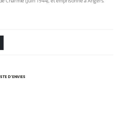
t de Charmie (Juin 1944), et emprisonné à Angers.
ISTE D’ENVIES