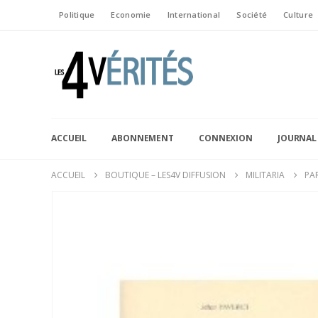
Politique
Economie
International
Société
Culture
ACCUEIL
ABONNEMENT
CONNEXION
JOURNAL
ACCUEIL
BOUTIQUE – LES4V DIFFUSION
MILITARIA
PA