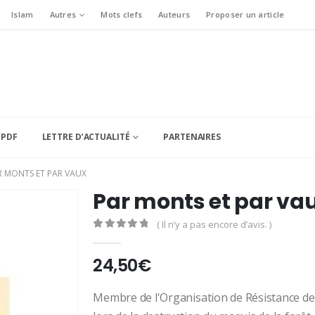
Islam
Autres
Mots clefs
Auteurs
Proposer un article
 PDF
LETTRE D’ACTUALITÉ
PARTENAIRES
R MONTS ET PAR VAUX
Par monts et par va
( Il n’y a pas encore d’avis. )
0
Sur 5
24,50
€
Membre de l'Organisation de Résistance de l'