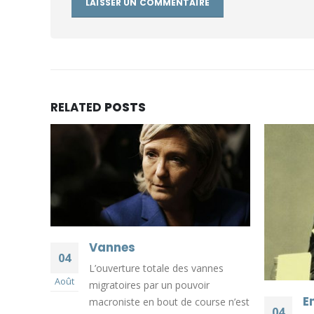
RELATED
POSTS
Vannes
04
L’ouverture totale des vannes
our
Août
migratoires par un pouvoir
au
E
macroniste en bout de course n’est
, député
04