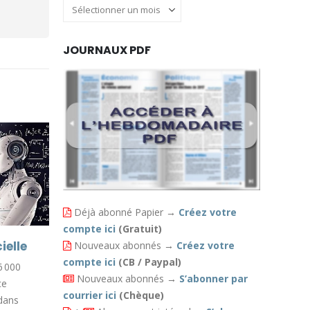
Archives
JOURNAUX PDF
Déjà abonné Papier
→
Créez votre
compte ici
(Gratuit)
Sécurité
ielle
Nouveaux abonnés
→
Créez votre
03
03
compte ici
(CB / Paypal)
53 % des Français déclarent ne pas
6 000
Août
Août
Nouveaux abonnés
→
S’abonner par
pouvoir sortir en sécurité le soir
ce
courrier ici
(Chèque)
dans leur ville.
 dans