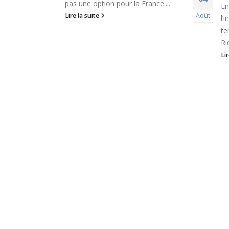
pas une option pour la France....
En
Lire la suite
Août
l’
te
Ri
Li