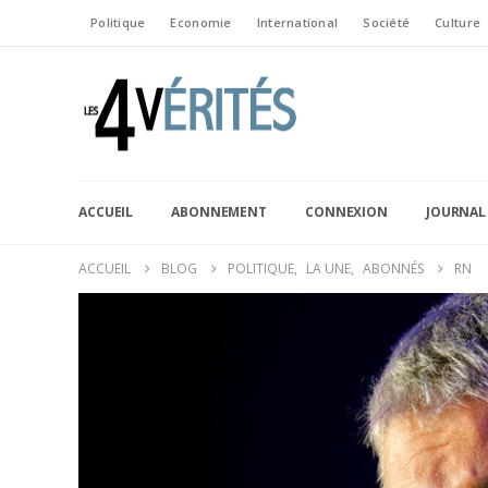
Politique
Economie
International
Société
Culture
ACCUEIL
ABONNEMENT
CONNEXION
JOURNAL
ACCUEIL
BLOG
POLITIQUE
,
LA UNE
,
ABONNÉS
RN