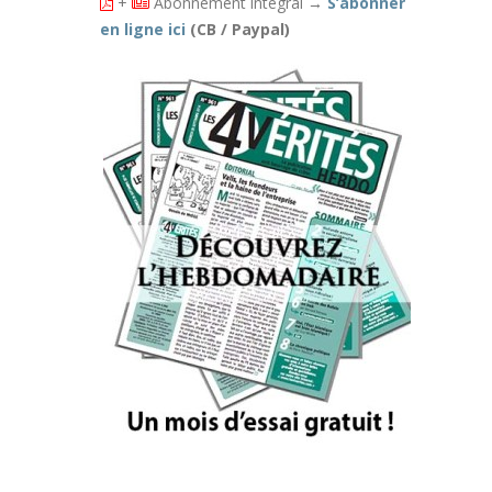
+
Abonnement intégral
→
S’abonner
Lire la suite
en ligne ici
(CB / Paypal)