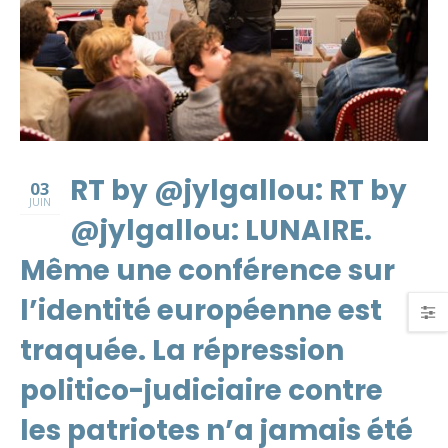
RT by @jylgallou: RT by
03
JUIN
@jylgallou: LUNAIRE.
Même une conférence sur
l’identité européenne est
traquée. La répression
politico-judiciaire contre
les patriotes n’a jamais été