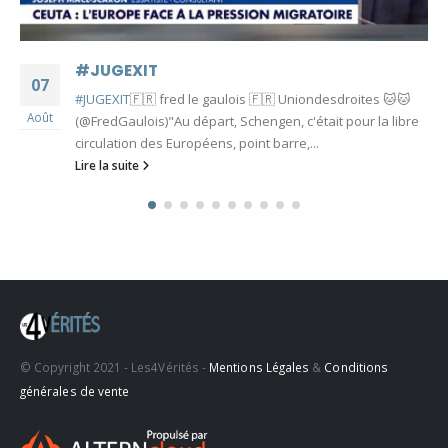
#JUGEXIT
07
#JUGEXIT
🇫🇷 fred le gaulois 🇫🇷 Uniondesdroites 🐱🐱
Août
(@FredGaulois)"Au départ, Schengen, c'était pour la libre
circulation des Européens, point barre,...
Lire la suite
© Copyright 2021 - Les4Vérités -
Mentions Légales
&
Conditions
générales de vente