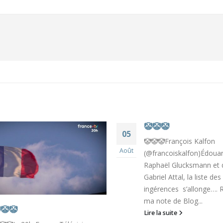
🤡🤡🤡
05
🤡🤡🤡François Kalfon
Août
(@francoiskalfon)Édouard
Raphaël Glucksmann et 
Gabriel Attal, la liste des
ingérences s’allonge…. 
ma note de Blog...
🤡🤡
Lire la suite