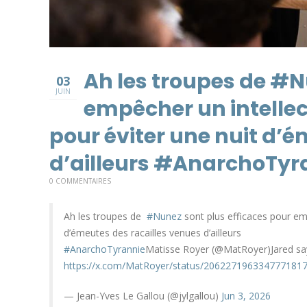
Ah les troupes de #N
03
JUIN
empêcher un intellec
pour éviter une nuit d’
d’ailleurs #AnarchoTyr
0 COMMENTAIRES
Ah les troupes de
#Nunez
sont plus efficaces pour emp
d’émeutes des racailles venues d’ailleurs
#AnarchoTyrannie
Matisse Royer (@MatRoyer)Jared sa
https://x.com/MatRoyer/status/206227196334777181
— Jean-Yves Le Gallou (@jylgallou)
Jun 3, 2026