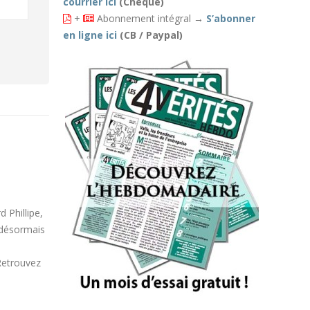
courrier ici
(Chèque)
+
Abonnement intégral
→
S’abonner
en ligne ici
(CB / Paypal)
🤡🤡🤡
05
🤡🤡🤡franceinfo
Août
 Phillipe,
(@franceinfo)Présidentielle 2027 :
désormais
Gabriel Attal à son tour visé par
"une ingérence en provenance de
Retrouvez
Russie"
l.franceinfo.fr/Tuv
—
https://x.com/franceinfo/status/20850262350
—...
05