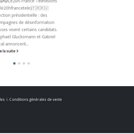
🤡🤡Le20h-France Télévisions
le20hfrancetele)🇫🇷🇷🇺
ection présidentielle : des
mpagnes de désinformation
sses visent certains candidats.
phaël Glucksmann et Gabriel
tal annoncent...
re la suite
les
&
Conditions générales de vente