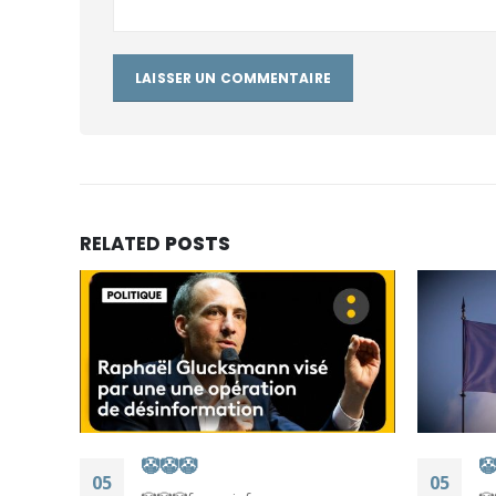
RELATED
POSTS
 by
🤡🤡🤡

05
05
mateur