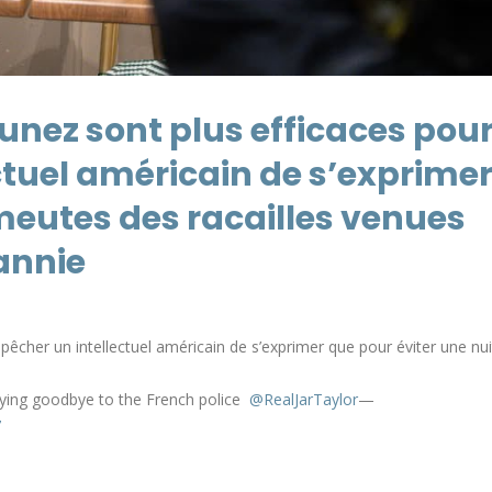
unez sont plus efficaces pou
tuel américain de s’exprime
émeutes des racailles venues
annie
êcher un intellectuel américain de s’exprimer que pour éviter une nui
ying goodbye to the French police
@RealJarTaylor
—
7