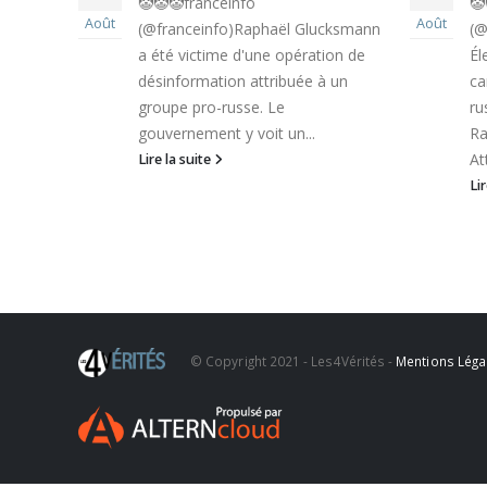
🤡🤡🤡franceinfo
🤡
la
Août
Août
(@franceinfo)Raphaël Glucksmann
(@
n
a été victime d'une opération de
Él
désinformation attribuée à un
ca
a
groupe pro-russe. Le
ru
tique
gouvernement y voit un...
Ra
enis ;
At
Lire la suite
Li
ait
 lui
.
n élu à
vez la
© Copyright 2021 - Les4Vérités -
Mentions Léga
e...