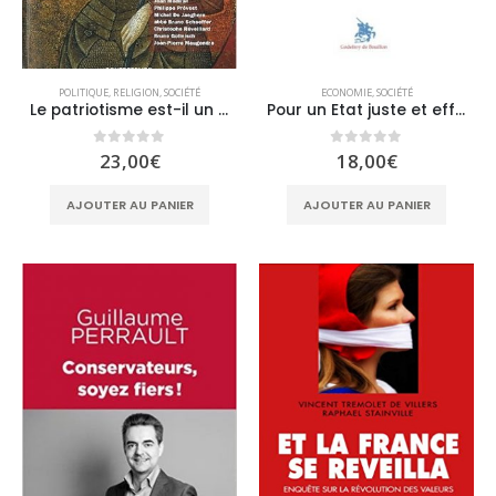
POLITIQUE
,
RELIGION
,
SOCIÉTÉ
ECONOMIE
,
SOCIÉTÉ
Le patriotisme est-il un péché ?
Pour un Etat juste et efficace
0
sur 5
0
sur 5
23,00
€
18,00
€
AJOUTER AU PANIER
AJOUTER AU PANIER