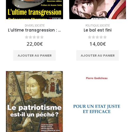
DIVERS
,
SOCIÉTÉ
POLITIQUE
,
SOCIÉTÉ
L’ultime transgression : Refaçonner l’homme
Le bal est fini
0
sur 5
0
sur 5
22,00
€
14,00
€
AJOUTER AU PANIER
AJOUTER AU PANIER