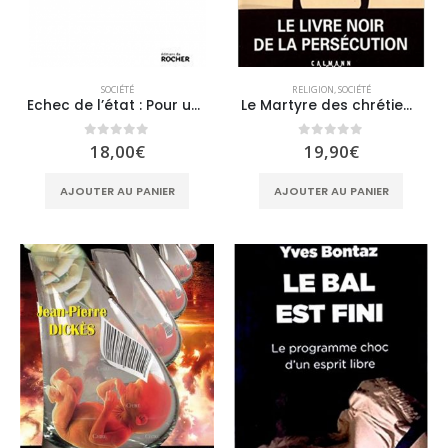
SOCIÉTÉ
RELIGION
,
SOCIÉTÉ
Echec de l’état : Pour une société de libre choix
Le Martyre des chrétiens d’Orient
0
sur 5
0
sur 5
18,00
€
19,90
€
AJOUTER AU PANIER
AJOUTER AU PANIER