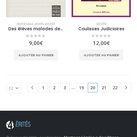
DESTOCKAGE
,
DIVERS
,
SOCIÉTÉ
SOCIÉTÉ
Des élèves malades de l’Ecole
Coulisses Judiciaires
0
sur 5
0
sur 5
9,00
€
12,00
€
AJOUTER AU PANIER
AJOUTER AU PANIER
…
1
2
3
19
20
21
22