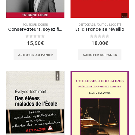
POLITIQUE
,
SOCIÉTÉ
DESTOCKAGE
,
POLITIQUE
,
SOCIÉTÉ
Conservateurs, soyez fiers!
Et la France se réveilla
0
sur 5
0
sur 5
15,90
€
18,00
€
AJOUTER AU PANIER
AJOUTER AU PANIER