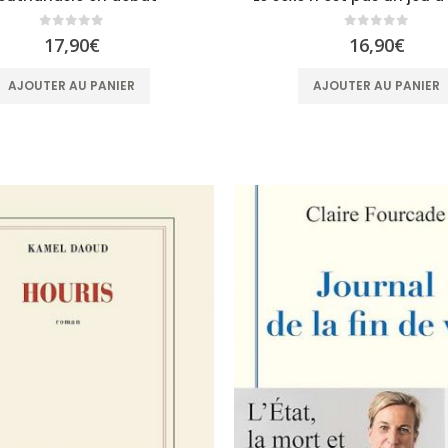
0
sur 5
0
sur 5
17,90
€
16,90
€
AJOUTER AU PANIER
AJOUTER AU PANIER