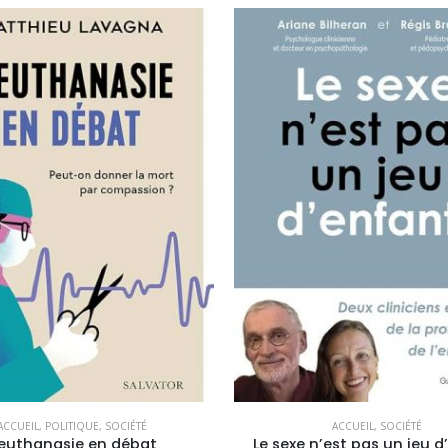
ACCUEIL
,
POLITIQUE
,
SOCIÉTÉ
ACCUEIL
,
SOCIÉTÉ
’euthanasie en débat
Le sexe n’est pas un jeu d