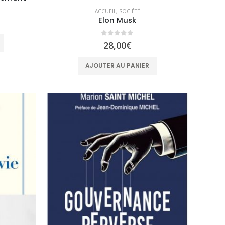
ACCUEIL
,
SOCIÉTÉ
Elon Musk
0
sur 5
28,00
€
AJOUTER AU PANIER