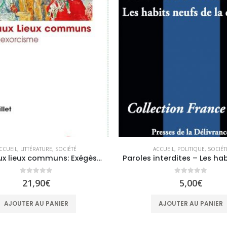
CCUEIL
,
LITTÉRATURE
,
SOCIÉTÉ
ACCUEIL
,
POLITIQUE
,
SOCIÉT
Nouveaux lieux communs: Exégèse, exorcisme
0
sur 5
0
sur 5
21,90
€
5,00
€
AJOUTER AU PANIER
AJOUTER AU PANIER