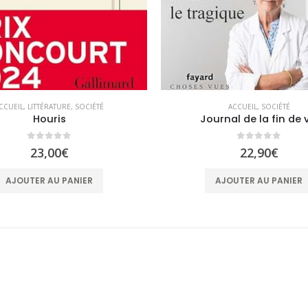
CCUEIL
,
LITTÉRATURE
,
SOCIÉTÉ
ACCUEIL
,
SOCIÉTÉ
Houris
Journal de la fin de 
0
sur 5
0
sur 5
23,00
€
22,90
€
AJOUTER AU PANIER
AJOUTER AU PANIER