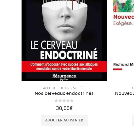
ACCUEIL
,
CULTURE
,
SOCIÉTÉ
A
Nos cerveaux endoctrinés
0
sur 5
30,00
€
AJOUTER AU PANIER