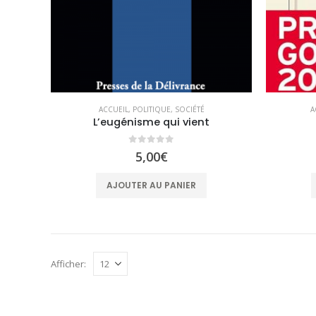
ACCUEIL
,
POLITIQUE
,
SOCIÉTÉ
A
L’eugénisme qui vient
0
sur 5
5,00
€
AJOUTER AU PANIER
Afficher: