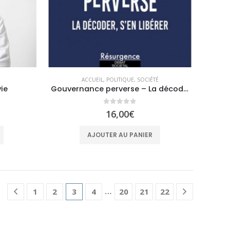
ACCUEIL
,
POLITIQUE
,
SOCIÉTÉ
vie
Gouvernance perverse – La décoder, s’en libérer
0
sur 5
16,00
€
AJOUTER AU PANIER
…
1
2
3
4
20
21
22