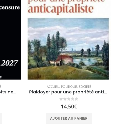
É
ACCUEIL
,
POLITIQUE
,
SOCIÉTÉ
Paroles interdites – Les habits neufs de la censure
Plaidoyer pour une propriété anticapitaliste
0
sur 5
14,50
€
AJOUTER AU PANIER