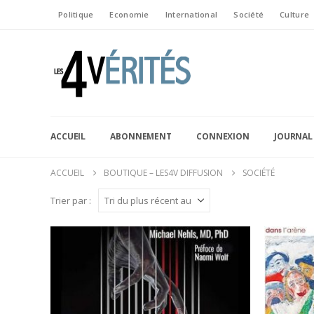
Politique
Economie
International
Société
Culture
ACCUEIL
ABONNEMENT
CONNEXION
JOURNAL
ACCUEIL
BOUTIQUE – LES4V DIFFUSION
SOCIÉTÉ
Trier par :