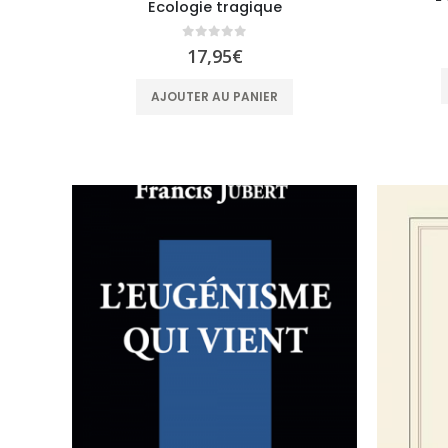
Ecologie tragique
0
sur 5
17,95
€
AJOUTER AU PANIER