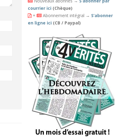
Nouveaux abonnés
→
S’abonner par
courrier ici
(Chèque)
+
Abonnement intégral
→
S’abonner
en ligne ici
(CB / Paypal)