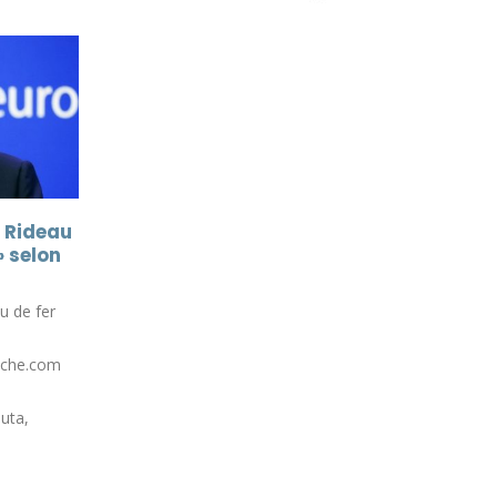
Quel dommage qu’il n’
06
ait pas d’opposition
Août
Quel dommage qu’il n’y ait pas
d’oppositionPierre Sautarel
(@FrDesouche)Il faudrait profit
de l’offensive de l’extrême-cent
sur les "ingérences" pour leur...
remeCentre
Lire la suite
meCentre
Fdesouche.com
evue de presse
che)Après l’arrivée de
de milliers de migrants à
députée...
te