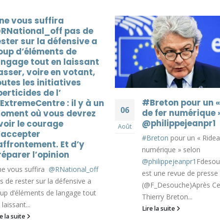
#Breton pour un « Rideau
L’#Ext
n
06
06
de fer numérique » selon
L’
#Extre
@philippejeanpr1
Août
Août
est une r
#Breton
pour un « Rideau de fer
(@F_Desou
numérique » selon
dizaines 
@philippejeanpr1
Fdesouche.com
Ceuta, la 
est une revue de presse
Lire la sui
(@F_Desouche)Après Ceuta,
Thierry Breton...
Lire la suite