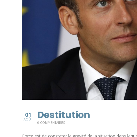
Destitution
01
AOÛT
0 COMMENTAIRES
Force est de constater la gravité de la situation dans laqu