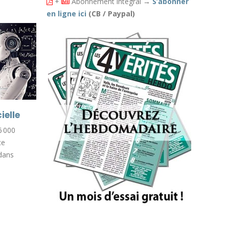
+
Abonnement intégral
→
S’abonner
en ligne ici
(CB / Paypal)
Sécurité
ielle
03
03
53 % des Français déclarent ne pas
6 000
Août
Août
pouvoir sortir en sécurité le soir
ce
dans leur ville.
 dans
Lire la suite