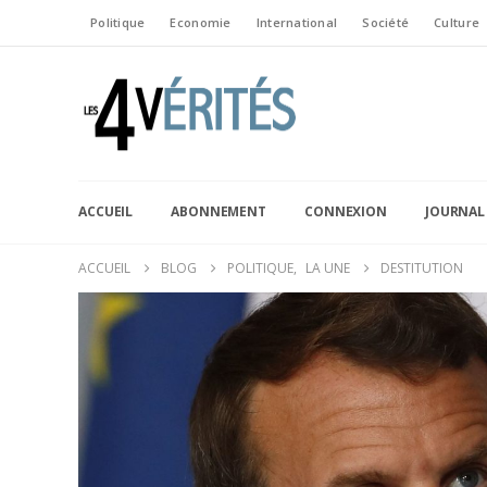
Politique
Economie
International
Société
Culture
ACCUEIL
ABONNEMENT
CONNEXION
JOURNAL
ACCUEIL
BLOG
POLITIQUE
,
LA UNE
DESTITUTION