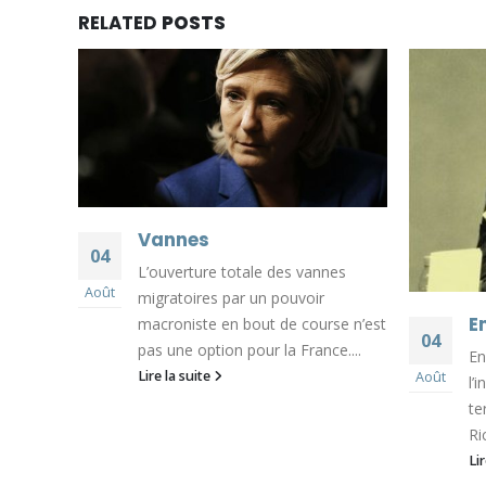
RELATED
POSTS
Vannes
04
L’ouverture totale des vannes
our
Août
migratoires par un pouvoir
au
E
macroniste en bout de course n’est
, député
04
pas une option pour la France....
En
Lire la suite
Août
l’
te
Ri
Li