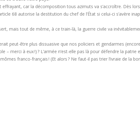
frayant, car la décomposition tous azimuts va s’accroître. Dès lors, 
ticle 68 autorise la destitution du chef de l’État si celui-ci s’avère inap
sert, mais tout de même, à ce train-là, la guerre civile va inévitablem
serait peut-être plus dissuasive que nos policiers et gendarmes (encor
le – merci à eux !) ? L’armée n’est-elle pas là pour défendre la patrie 
es franco-français ! (Et alors ? Ne faut-il pas trier l’ivraie de la bo