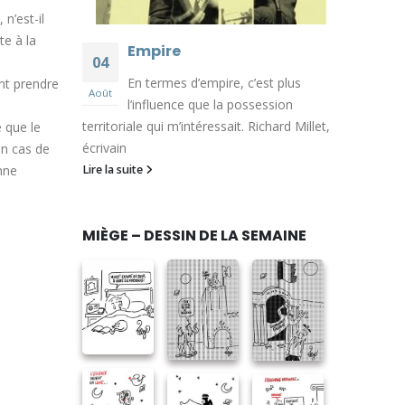
n’est-il
te à la
Empire
04
En termes d’empire, c’est plus
ent prendre
Août
l’influence que la possession
territoriale qui m’intéressait. Richard Millet,
e que le
écrivain
en cas de
nne
Lire la suite
MIÈGE – DESSIN DE LA SEMAINE