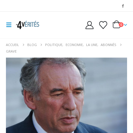
0
ACCUEIL
BLOG
POLITIQUE
,
ECONOMIE
,
LA UNE
,
ABONNÉS
GRAVE