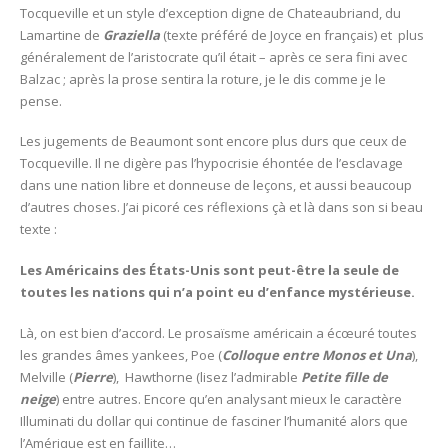
Tocqueville et un style d’exception digne de Chateaubriand, du
Lamartine de
Graziella
(texte préféré de Joyce en français) et plus
généralement de l’aristocrate qu’il était – après ce sera fini avec
Balzac ; après la prose sentira la roture, je le dis comme je le
pense.
Les jugements de Beaumont sont encore plus durs que ceux de
Tocqueville. Il ne digère pas l’hypocrisie éhontée de l’esclavage
dans une nation libre et donneuse de leçons, et aussi beaucoup
d’autres choses. J’ai picoré ces réflexions çà et là dans son si beau
texte :
Les Américains des États-Unis sont peut-être la seule de
toutes les nations qui n’a point eu d’enfance mystérieuse.
Là, on est bien d’accord. Le prosaïsme américain a écœuré toutes
les grandes âmes yankees, Poe (
Colloque entre
Monos et Una
),
Melville (
Pierre
), Hawthorne (lisez l’admirable
Petite fille de
neige
) entre autres. Encore qu’en analysant mieux le caractère
Illuminati du dollar qui continue de fasciner l’humanité alors que
l’Amérique est en faillite…