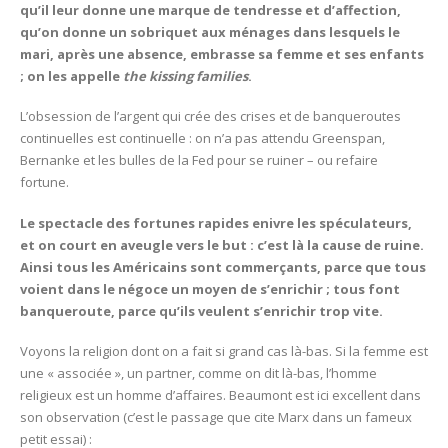
qu’il leur donne une marque de tendresse et d’affection,
qu’on donne un sobriquet aux ménages dans lesquels le
mari, après une absence, embrasse sa femme et ses enfants
; on les appelle
the kissing families
.
L’obsession de l’argent qui crée des crises et de banqueroutes
continuelles est continuelle : on n’a pas attendu Greenspan,
Bernanke et les bulles de la Fed pour se ruiner – ou refaire
fortune.
Le spectacle des fortunes rapides enivre les spéculateurs,
et on court en aveugle vers le but : c’est là la cause de ruine.
Ainsi tous les Américains sont commerçants, parce que tous
voient dans le négoce un moyen de s’enrichir ; tous font
banqueroute, parce qu’ils veulent s’enrichir trop vite.
Voyons la religion dont on a fait si grand cas là-bas. Si la femme est
une « associée », un partner, comme on dit là-bas, l’homme
religieux est un homme d’affaires. Beaumont est ici excellent dans
son observation (c’est le passage que cite Marx dans un fameux
petit essai) :