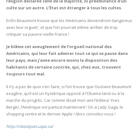
religion déclarée celle de la majorité, ni prééminence d’un
culte sur un autre. L’État est étranger à tous les cultes.
Enfin Beaumont trouve que les Américains deviendront dangereux
avec leur orgueil ; et que l’on pourrait même arrêter de trop
critiquer sa pauvre vieille France !
Je blâme cet aveuglement de l’orgueil national des
Américains, qui leur fait admirer tout ce qui se passe dans
leur pays, mais j’aime encore moins la disposition des
habitants de certaine contrée, qui, chez eux, trouvent
toujours tout mal.
Il n’y a pas de quoi s’en faire, si l’on trouve que Gustave Beaumont
exagère, qu’il est un hystérique opposé à l’Obama-land ou à la
marche du progrès. Car comme disait mon ami l’éditeur Yves
Berger, l’Amérique est partout maintenant ! On a Lady Gaga, le
shopping centre et le dernier Apple ! Alors consolez-vous !
http://classiques.uqac.ca/