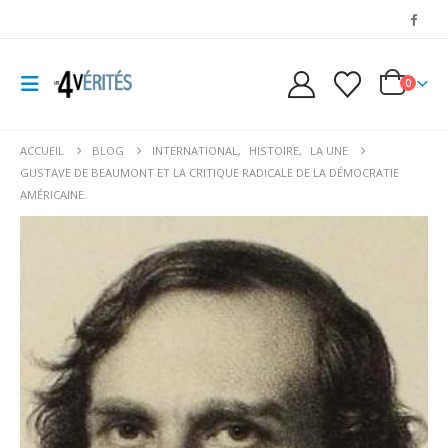
0
ACCUEIL
BLOG
INTERNATIONAL
,
HISTOIRE
,
LA UNE
GUSTAVE DE BEAUMONT ET LA CRITIQUE RADICALE DE LA DÉMOCRATIE
AMÉRICAINE.