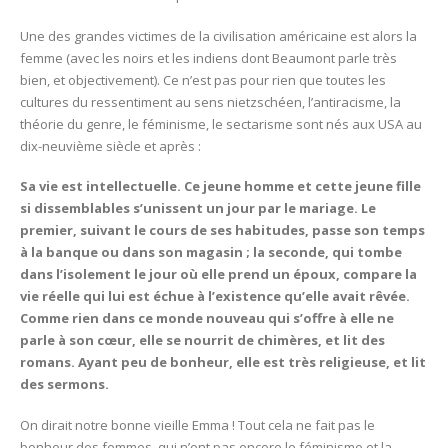
Une des grandes victimes de la civilisation américaine est alors la
femme (avec les noirs et les indiens dont Beaumont parle très
bien, et objectivement). Ce n’est pas pour rien que toutes les
cultures du ressentiment au sens nietzschéen, l’antiracisme, la
théorie du genre, le féminisme, le sectarisme sont nés aux USA au
dix-neuvième siècle et après :
Sa vie est intellectuelle. Ce jeune homme et cette jeune fille
si dissemblables s’unissent un jour par le mariage. Le
premier, suivant le cours de ses habitudes, passe son temps
à la banque ou dans son magasin ; la seconde, qui tombe
dans l’isolement le jour où elle prend un époux, compare la
vie réelle qui lui est échue à l’existence qu’elle avait rêvée.
Comme rien dans ce monde nouveau qui s’offre à elle ne
parle à son cœur, elle se nourrit de chimères, et lit des
romans. Ayant peu de bonheur, elle est très religieuse, et lit
des sermons.
On dirait notre bonne vieille Emma ! Tout cela ne fait pas le
bonheur des femmes, qui n’ont pas encore le féminisme et la