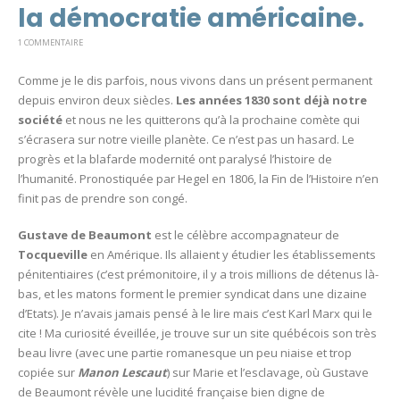
la démocratie américaine.
1 COMMENTAIRE
Comme je le dis parfois, nous vivons dans un présent permanent
depuis environ deux siècles.
Les années 1830 sont déjà notre
société
et nous ne les quitterons qu’à la prochaine comète qui
s’écrasera sur notre vieille planète. Ce n’est pas un hasard. Le
progrès et la blafarde modernité ont paralysé l’histoire de
l’humanité. Pronostiquée par Hegel en 1806, la Fin de l’Histoire n’en
finit pas de prendre son congé.
Gustave de Beaumont
est le célèbre accompagnateur de
Tocqueville
en Amérique. Ils allaient y étudier les établissements
pénitentiaires (c’est prémonitoire, il y a trois millions de détenus là-
bas, et les matons forment le premier syndicat dans une dizaine
d’Etats). Je n’avais jamais pensé à le lire mais c’est Karl Marx qui le
cite ! Ma curiosité éveillée, je trouve sur un site québécois son très
beau livre (avec une partie romanesque un peu niaise et trop
copiée sur
Manon Lescaut
) sur Marie et l’esclavage, où Gustave
de Beaumont révèle une lucidité française bien digne de