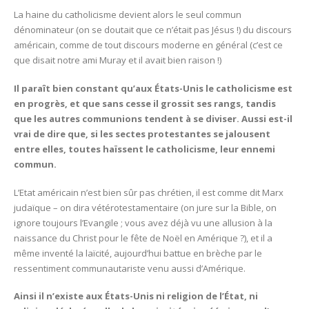
La haine du catholicisme devient alors le seul commun
dénominateur (on se doutait que ce n’était pas Jésus !) du discours
américain, comme de tout discours moderne en général (c’est ce
que disait notre ami Muray et il avait bien raison !)
Il paraît bien constant qu’aux États-Unis le catholicisme est
en progrès, et que sans cesse il grossit ses rangs, tandis
que les autres communions tendent à se diviser. Aussi est-il
vrai de dire que, si les sectes protestantes se jalousent
entre elles, toutes haïssent le catholicisme, leur ennemi
commun.
L’Etat américain n’est bien sûr pas chrétien, il est comme dit Marx
judaïque – on dira vétérotestamentaire (on jure sur la Bible, on
ignore toujours l’Evangile ; vous avez déjà vu une allusion à la
naissance du Christ pour le fête de Noël en Amérique ?), et il a
même inventé la laïcité, aujourd’hui battue en brèche par le
ressentiment communautariste venu aussi d’Amérique.
Ainsi il n’existe aux États-Unis ni religion de l’État, ni