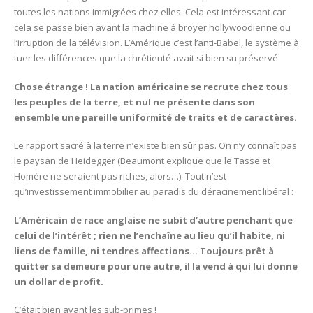
toutes les nations immigrées chez elles. Cela est intéressant car
cela se passe bien avant la machine à broyer hollywoodienne ou
l’irruption de la télévision. L’Amérique c’est l’anti-Babel, le système à
tuer les différences que la chrétienté avait si bien su préservé.
Chose étrange ! La nation américaine se recrute chez tous
les peuples de la terre, et nul ne présente dans son
ensemble une pareille uniformité de traits et de caractères.
Le rapport sacré à la terre n’existe bien sûr pas. On n’y connaît pas
le paysan de Heidegger (Beaumont explique que le Tasse et
Homère ne seraient pas riches, alors…). Tout n’est
qu’investissement immobilier au paradis du déracinement libéral :
L’Américain de race anglaise ne subit d’autre penchant que
celui de l’intérêt ; rien ne l’enchaîne au lieu qu’il habite, ni
liens de famille, ni tendres affections… Toujours prêt à
quitter sa demeure pour une autre, il la vend à qui lui donne
un dollar de profit.
C’était bien avant les sub-primes !