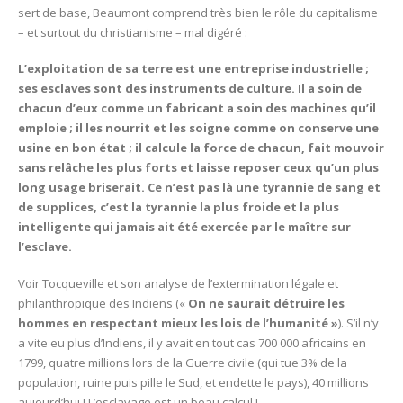
sert de base, Beaumont comprend très bien le rôle du capitalisme
– et surtout du christianisme – mal digéré :
L’exploitation de sa terre est une entreprise industrielle ;
ses esclaves sont des instruments de culture. Il a soin de
chacun d’eux comme un fabricant a soin des machines qu’il
emploie ; il les nourrit et les soigne comme on conserve une
usine en bon état ; il calcule la force de chacun, fait mouvoir
sans relâche les plus forts et laisse reposer ceux qu’un plus
long usage briserait. Ce n’est pas là une tyrannie de sang et
de supplices, c’est la tyrannie la plus froide et la plus
intelligente qui jamais ait été exercée par le maître sur
l’esclave.
Voir Tocqueville et son analyse de l’extermination légale et
philanthropique des Indiens («
On ne saurait détruire les
hommes en respectant mieux les lois de l’humanité »
). S’il n’y
a vite eu plus d’Indiens, il y avait en tout cas 700 000 africains en
1799, quatre millions lors de la Guerre civile (qui tue 3% de la
population, ruine puis pille le Sud, et endette le pays), 40 millions
aujourd’hui ! L’esclavage est un beau calcul !