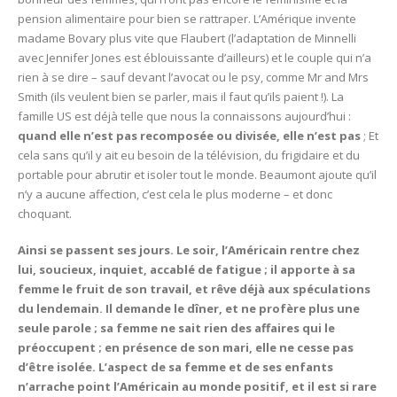
pension alimentaire pour bien se rattraper. L’Amérique invente
madame Bovary plus vite que Flaubert (l’adaptation de Minnelli
avec Jennifer Jones est éblouissante d’ailleurs) et le couple qui n’a
rien à se dire – sauf devant l’avocat ou le psy, comme Mr and Mrs
Smith (ils veulent bien se parler, mais il faut qu’ils paient !). La
famille US est déjà telle que nous la connaissons aujourd’hui :
quand elle n’est pas recomposée ou divisée, elle n’est
pas
; Et
cela sans qu’il y ait eu besoin de la télévision, du frigidaire et du
portable pour abrutir et isoler tout le monde. Beaumont ajoute qu’il
n’y a aucune affection, c’est cela le plus moderne – et donc
choquant.
Ainsi se passent ses jours. Le soir, l’Américain rentre chez
lui, soucieux, inquiet, accablé de fatigue ; il apporte à sa
femme le fruit de son travail, et rêve déjà aux spéculations
du lendemain. Il demande le dîner, et ne profère plus une
seule parole ; sa femme ne sait rien des affaires qui le
préoccupent ; en présence de son mari, elle ne cesse pas
d’être isolée. L’aspect de sa femme et de ses enfants
n’arrache point l’Américain au monde positif, et il est si rare