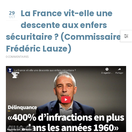
La France vit-elle une
29
OCT
descente aux enfers
sécuritaire ? (Commissaire
Frédéric Lauze)
0 COMMENTAIRES