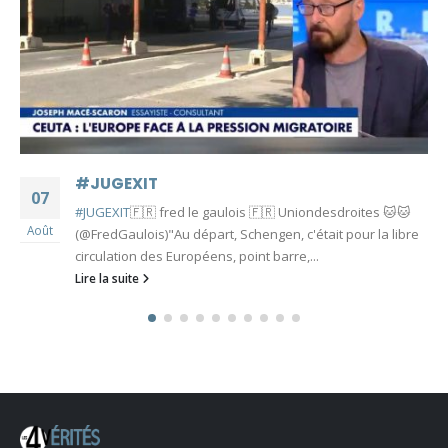
#JUGEXIT
07
#JUGEXIT
🇫🇷 fred le gaulois 🇫🇷 Uniondesdroites 🐱🐱
Août
(@FredGaulois)"Au départ, Schengen, c'était pour la libre
circulation des Européens, point barre,...
Lire la suite