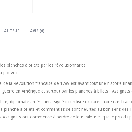
AUTEUR
AVIS (0)
s planches à billets par les révolutionnaires
u pouvoir.
re de la Révolution française de 1789 est avant tout une histoire fina
de guerre en Amérique et surtout par les planches à billets ( Assignat
te, diplomate américain a signé ici un livre extraordinaire car il r
la planche à billets et comment ils se sont heurtés au bon sens des Fr
es Assignats ont commencé à perdre de leur valeur et que le prix du