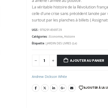
a amené l'armée au pouvoir.
La véritable histoire de la Révolution frança
celle d'une crise sans précédent lancée par 
surtout par les planches à billets ( Assigna
UGS :
9782914569729
Catégories :
Economie
,
Histoire
Étiquette :
JARDIN DES LIVRES (Le)
AJOUTER AU PANIER
Andrew Dickson White
AJOUTER À LA L