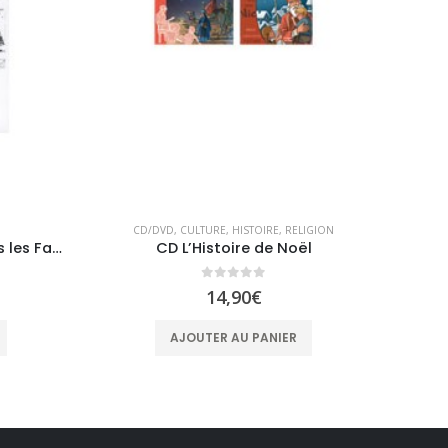
CD/DVD
,
CULTURE
,
HISTOIRE
,
RELIGION
Corsaires de la Royale dans les Fai Tsi Long
CD L’Histoire de Noël
0
sur 5
14,90
€
AJOUTER AU PANIER