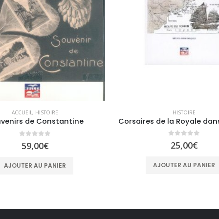
HISTOIRE
ACCUEIL
,
HISTOIRE
venirs de Constantine
0
sur 5
0
sur 5
25,00
€
59,00
€
AJOUTER AU PANIER
AJOUTER AU PANIER