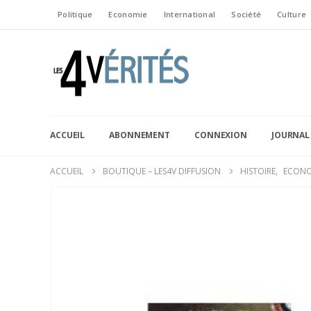
Politique
Economie
International
Société
Culture
ACCUEIL
ABONNEMENT
CONNEXION
JOURNAL
ACCUEIL
BOUTIQUE – LES4V DIFFUSION
HISTOIRE
,
ECONO