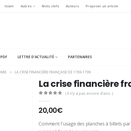
Islam
Autres
Mots clefs
Auteurs
Proposer un article
 PDF
LETTRE D’ACTUALITÉ
PARTENAIRES
MIE
LA CRISE FINANCIÈRE FRANÇAISE DE 1789-1799
La crise financière f
( Il n’y a pas encore d’avis. )
0
Sur 5
20,00
€
Comment l'usage des planches à billets par