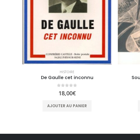
HISTOIRE
Les Harkis de Nemours à Largentière, de l’Oranie à l’Ardèche
De Gaulle cet inconnu
Sou
0
sur 5
18,00
€
AJOUTER AU PANIER