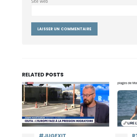
Site web
RELATED
POSTS
R
07
@
p
Août
r
j
i
S
ç
RT by @jylgallou: RT by
l