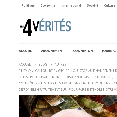
Politique
Economie
International
Société
Culture
ACCUEIL
ABONNEMENT
CONNEXION
JOURNAL
ACCUEIL
BLOG
AUTRES
RT BY @JYLGALLOU: RT BY @JYLGALLOU: STOP AU FINANCEMENT D
UTILISÉ POUR FINANCER UNE PROPAGANDE IMMIGRATIONNISTE, P
CONTRÔLES RÉELS SUR CES SUBVENTIONS. HALTE AUX DÉPENSES NUI
DISPONIBLE GRATUITEMENT SUR . POUR FAIRE ENTENDRE NOTRE