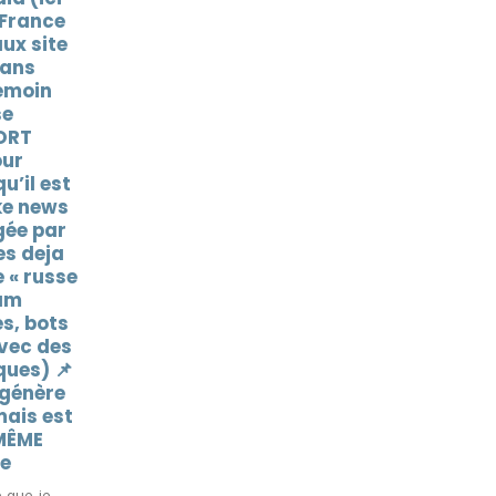
07
06
@jylgallou: Ingérence
Parisien
étrangère : l’Algérie
s ?
Août
Août
cherche-t-elle à favoriser
ctions en
Gérald Darmanin ?
 des
Ingérence étrangère : l’Algérie
ine payée
cherche-t-elle à favoriser Gérald
t...
Darmanin ?
Video
—
@FrDesouche
Aug 7, 2026
Lire la suite