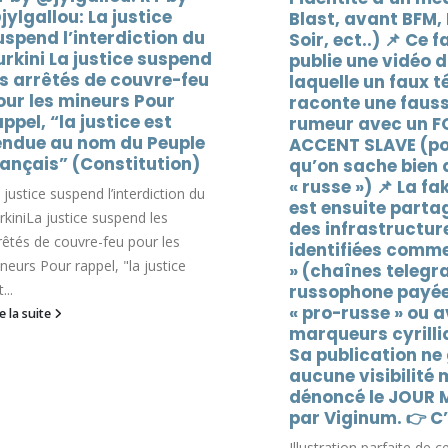
last, avant BFM, France
journalisme @le_
ir, ect..) 📌 Ce faux site
de temps en temp
ublie une vidéo dans
La manipulation des éle
aquelle un faux témoin
Roumanie ne venait pas
aconte une fausse
Russes mais d’une offic
umeur avec un FORT
par les partis pro-UE. C’es
CCENT SLAVE (pour
u’on sache bien qu’il est
Lire la suite
 russe ») 📌 La fake news
st ensuite partagée par
es infrastructures deja
dentifiées comme « russe
 (chaînes telegram
ussophone payées, bots
 pro-russe » ou avec des
arqueurs cyrilliques) 📌
a publication ne génère
ucune visibilité mais est
énoncé le JOUR MÊME
ar Viginum. 👉 C’e
lustration parfaite de ce que je