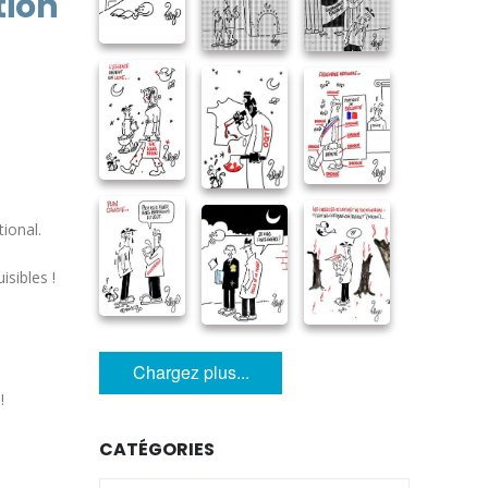
tion
tional.
sibles !
Chargez plus...
!
CATÉGORIES