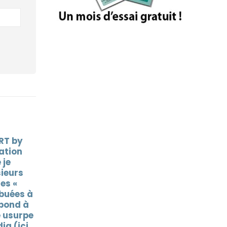
 RT by
anie ne
sses
ne payée
-UE.
é. On
RT by @jylgallou: RT by
de