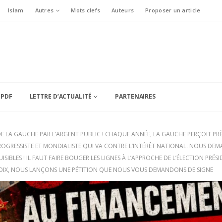
Islam
Autres
Mots clefs
Auteurs
Proposer un article
 PDF
LETTRE D’ACTUALITÉ
PARTENAIRES
E LA GAUCHE PAR L’ARGENT PUBLIC ! CHAQUE ANNÉE, LA GAUCHE PERÇOIT PRÈ
ROGRESSISTE ET MONDIALISTE QUI VA CONTRE L’INTÉRÊT NATIONAL. NOUS DE
SIBLES ! IL FAUT FAIRE BOUGER LES LIGNES À L’APPROCHE DE L’ÉLECTION PRÉ
 VOIX, NOUS LANÇONS UNE PÉTITION QUE NOUS VOUS DEMANDONS DE SIGNE