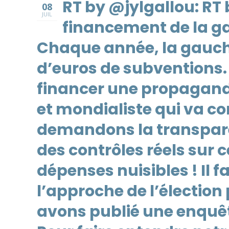
RT by @jylgallou: RT
08
JUIL
financement de la ga
Chaque année, la gauche
d’euros de subventions. 
financer une propagand
et mondialiste qui va con
demandons la transpare
des contrôles réels sur 
dépenses nuisibles ! Il f
l’approche de l’élection 
avons publié une enquêt