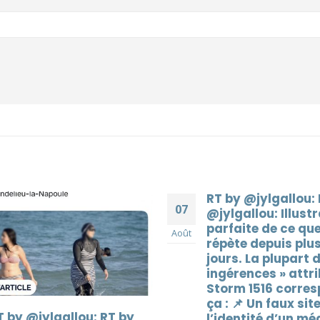
T by @jylgallou: RT by
RT by @jylgallou:
07
jylgallou: Illustration
@jylgallou: La
arfaite de ce que je
manipulation des
Août
épète depuis plusieurs
élections en Roum
ours. La plupart des «
venait pas des Ru
ngérences » attribuées à
mais d’une offici
torm 1516 correspond à
par les partis pro
a : 📌 Un faux site usurpe
C’est un fait avér
’identité d’un média (ici
peut faire un peu 