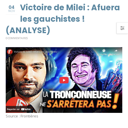
Victoire de Milei : Afuera
04
NOV
les gauchistes !
(ANALYSE)
0 COMMENTAIRES
Source : Frontières