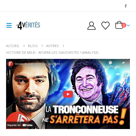
0
ACCUEIL
BLOG
AUTRES
VICTOIRE DE MILEI : AFUERA LES GAUCHISTES ! (ANALYSE)