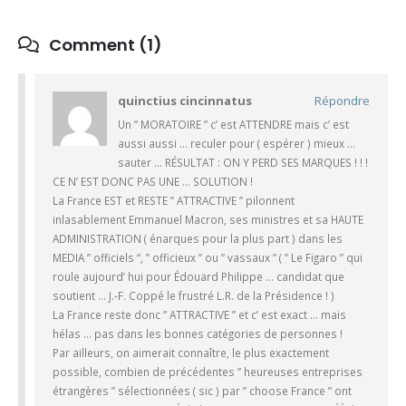
Comment (1)
quinctius cincinnatus
Répondre
Un ” MORATOIRE ” c’ est ATTENDRE mais c’ est
aussi aussi … reculer pour ( espérer ) mieux …
sauter … RÉSULTAT : ON Y PERD SES MARQUES ! ! !
CE N’ EST DONC PAS UNE … SOLUTION !
La France EST et RESTE ” ATTRACTIVE ” pilonnent
inlasablement Emmanuel Macron, ses ministres et sa HAUTE
ADMINISTRATION ( énarques pour la plus part ) dans les
MEDIA ” officiels “, ” officieux ” ou ” vassaux ” ( ” Le Figaro ” qui
roule aujourd’ hui pour Édouard Philippe … candidat que
soutient … J.-F. Coppé le frustré L.R. de la Présidence ! )
La France reste donc ” ATTRACTIVE ” et c’ est exact … mais
hélas … pas dans les bonnes catégories de personnes !
Par ailleurs, on aimerait connaître, le plus exactement
possible, combien de précédentes ” heureuses entreprises
étrangères ” sélectionnées ( sic ) par ” choose France ” ont