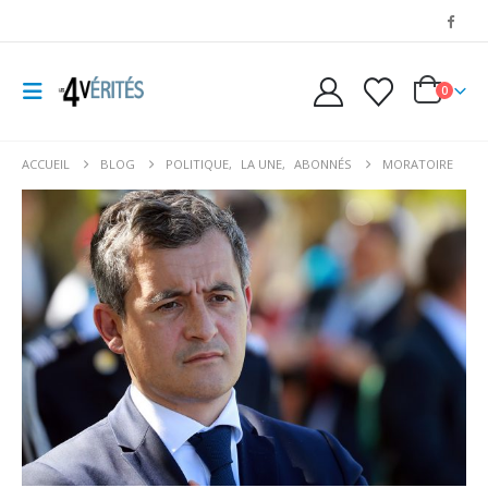
0
ACCUEIL
BLOG
POLITIQUE
,
LA UNE
,
ABONNÉS
MORATOIRE