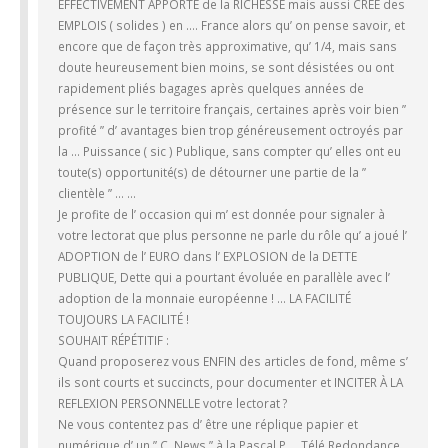
EFFECTIVEMENT APPORTÉ de la RICHESSE mais aussi CRÉÉ des
EMPLOIS ( solides ) en …. France alors qu’ on pense savoir, et
encore que de façon très approximative, qu’ 1/4, mais sans
doute heureusement bien moins, se sont désistées ou ont
rapidement pliés bagages après quelques années de
présence sur le territoire français, certaines après voir bien ”
profité ” d’ avantages bien trop généreusement octroyés par
la … Puissance ( sic ) Publique, sans compter qu’ elles ont eu
toute(s) opportunité(s) de détourner une partie de la ”
clientèle ” … …
Je profite de l’ occasion qui m’ est donnée pour signaler à
votre lectorat que plus personne ne parle du rôle qu’ a joué l’
ADOPTION de l’ EURO dans l’ EXPLOSION de la DETTE
PUBLIQUE, Dette qui a pourtant évoluée en parallèle avec l’
adoption de la monnaie européenne ! … LA FACILITÉ
TOUJOURS LA FACILITÉ !
SOUHAIT RÉPÉTITIF :
Quand proposerez vous ENFIN des articles de fond, même s’
ils sont courts et succincts, pour documenter et INCITER À LA
REFLEXION PERSONNELLE votre lectorat ?
Ne vous contentez pas d’ être une réplique papier et
numérique d’ un ” C. News ” à la Pascal P…. Télé Redondance